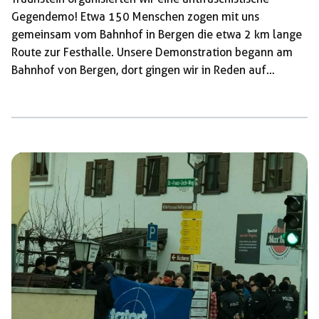
Gegendemo! Etwa 150 Menschen zogen mit uns
gemeinsam vom Bahnhof in Bergen die etwa 2 km lange
Route zur Festhalle. Unsere Demonstration begann am
Bahnhof von Bergen, dort gingen wir in Reden auf
die Gefahren der AfD ein, wir machten deutlich, dass die
AfD keine Alternative für uns sein kann! Außerdem
beschäftigten wir uns mit der Lage der
Versammlungsfreiheit in der Region und berichteten über
eine großteils erfolgreiche Klage gegen die
Demoauflagen des Landratsamtes Traunstein, so wollte
die Behörde uns unsere Demoroute verbieten und uns so
aus dem Ortskern Bergens […]