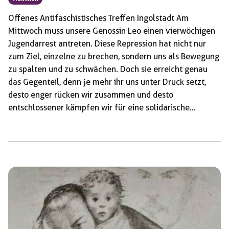
Offenes Antifaschistisches Treffen Ingolstadt Am
Mittwoch muss unsere Genossin Leo einen vierwöchigen
Jugendarrest antreten. Diese Repression hat nicht nur
zum Ziel, einzelne zu brechen, sondern uns als Bewegung
zu spalten und zu schwächen. Doch sie erreicht genau
das Gegenteil, denn je mehr ihr uns unter Druck setzt,
desto enger rücken wir zusammen und desto
entschlossener kämpfen wir für eine solidarische
Gesellschaft! Leo, wir stehen solidarisch an Deiner Seite
und haben großen Respekt vor Deinem Einsatz und
Deiner Entschlossenheit! Du bist nicht allein! Offenes
Antifaschistisches Plenum Rosenheim Solidarität mit Leo!
Diesen Mittwoch tritt unsere Augsburger Genossin Leo
ihre Haftstrafe in der JVA Stadelheim an. Sie wurde zu
vier Wochen Arrest, […]