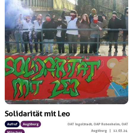
und christlich-fundamentalistische Positionen nicht
unwidersprochen lassen. […]
Solidarität mit Leo
Aufruf
Augsburg
OAT Ingolstadt
,
OAP Rosenheim
,
OAT
Augsburg
|
12.03.24
München