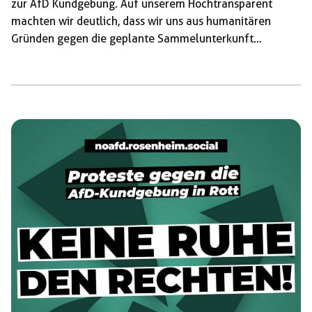
zur AfD Kundgebung. Auf unserem Hochtransparent
machten wir deutlich, dass wir uns aus humanitären
Gründen gegen die geplante Sammelunterkunft
aussprechen. Wir halten die Unterbringung von
Geflüchteten in derartigen Lagern für
menschenunwürdig und fordern eine dezentrale und
menschliche Unterbringung. Angekommen auf der
Endkundgebung der noAfD Demo versuchten einige
Aktivist*innen die Gitter zu überwinden und unseren
Protest noch näher zur AfD zu tragen. Dieser Versuch
scheiterte leider. Als die Aktivist*innen – aufgrund der
Übermacht der […]