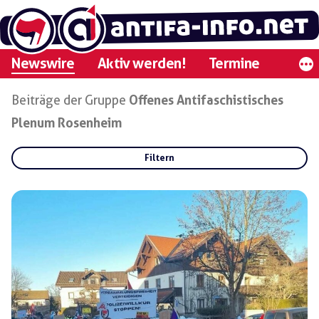
Zum
Inhalt
springen
Newswire
Aktiv werden!
Termine
Beiträge der Gruppe
Offenes Antifaschistisches
Plenum Rosenheim
Filtern
Rubriken:
Gruppen:
OAP Rosenheim
Regionen: