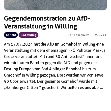
Gegendemonstration zu AfD-
Veranstaltung in Willing
Bericht
Bad Aibling
OAP Rosenheim
|
25.05.24
Am 17.05.2024 hat die AfD im Gomahof in Willing eine
Veranstaltung mit dem ehemaligen FPÖ Politiker Markus
Grosz veranstaltet. Mit rund 30 Antifaschist*innen sind
wir mit lauten Parolen gegen die AfD und gegen die
Festung Europa vom Bad Aiblinger Bahnhof bis zum
Gmoahof in Willing gezogen. Dort wurden wir von etwa
50 Cops erwartet. Der gesamte Gomahof wurde mit
„Hamburger Gittern“ gesichert. Wir ließen es uns aber
nicht nehmen, an die Gitter zu gehen und mit Parolen und
Musik gegen die AfD zu protestieren. Neben den lokalen
AfD-Politiker*innen war auch der Bad Endorfer Nazi und