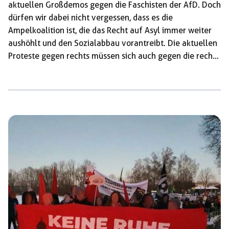
aktuellen Großdemos gegen die Faschisten der AfD. Doch
dürfen wir dabei nicht vergessen, dass es die
Ampelkoalition ist, die das Recht auf Asyl immer weiter
aushöhlt und den Sozialabbau vorantreibt. Die aktuellen
Proteste gegen rechts müssen sich auch gegen die rechte
Politik der Ampel richten! Deswegen entschlossen wir uns
dazu, ein großes Transparent mit der Aufschrift „Ob
Ampel oder AfD – Stoppt den Rechtsruck in der BRD“ von
einem Parkhaus neben der Demo zu hängen. Besonders
gefreut haben uns die vielen positiven Reaktionen der
Demoteilnehmer*innen! Begleitet wurde […]