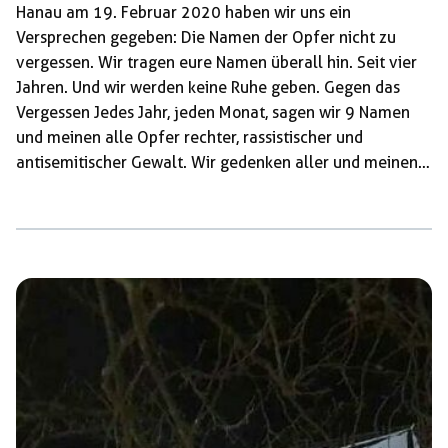
Hanau am 19. Februar 2020 haben wir uns ein
Versprechen gegeben: Die Namen der Opfer nicht zu
vergessen. Wir tragen eure Namen überall hin. Seit vier
Jahren. Und wir werden keine Ruhe geben. Gegen das
Vergessen Jedes Jahr, jeden Monat, sagen wir 9 Namen
und meinen alle Opfer rechter, rassistischer und
antisemitischer Gewalt. Wir gedenken aller und meinen
alle. Ihre Namen erinnern uns und fordern uns auf, den
rassistischen Normalzustand im Alltag, in Behörden,
Politik, Medien und in den Sicherheitsapparaten
konsequent zu bekämpfen. Dieser Zustand ist der
Nährboden, auf dem der Hass der Täter überhaupt erst
gedeihen kann. Ihre Namen erinnern uns […]