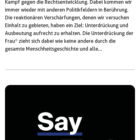
Kampf gegen die Rechtsentwicklung. Dabei kommen wir
immer wieder mit anderen Politikfeldern in Berührung.
Die reaktionären Verschärfungen, denen wir versuchen
Einhalt zu gebieten, haben ein Ziel: Unterdrückung und
Ausbeutung aufrecht zu erhalten. Die Unterdrückung der
Frau* zieht sich dabei wie keine andere durch die
gesamte Menschheitsgeschichte und alle
gesellschaftlichen Bereiche. Frauen* werden nicht nur
wie ihre männlichen Kollegen auf der Arbeit ausgebeutet
– und das oftmals schlechter bezahlt – sondern
zusätzlich unbezahlt zu Hause. Die Unterdrückung der
Frau* ist wichtige Grundlage für die
Wertschöpfungskette des Kapitalismus und aller ihm
vorangegangenen Klassengesellschaften. Das
Patriarchat ist ein zentraler Bestandteil jeder weiteren
Epoche unserer Zeit; also […]