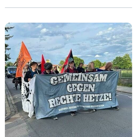
Gegenprotest und begannen ihre Kundgebung erst mit
einer Verspätung von ca. 45 Minuten. Jeder Versuch der
AfD mit ihrem Programm zu beginnen ging in unserem
lautstarken Parolenchor unter. Erst nachdem die Polizei
unseren Gegenprotest zu einem etwa 50 Meter
entfernten Ort gebracht hatte, begannen Winhart und
Co. mit […]