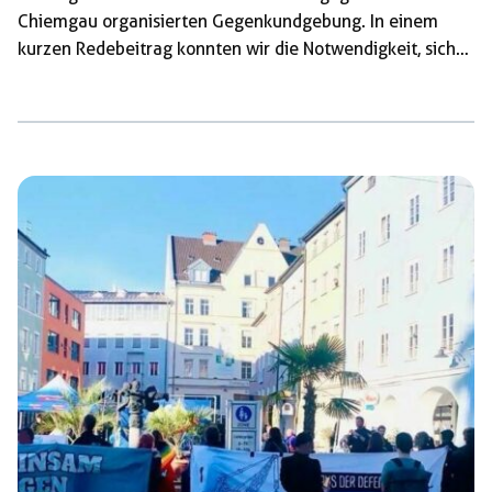
Chiemgau organisierten Gegenkundgebung. In einem
kurzen Redebeitrag konnten wir die Notwendigkeit, sich
antifaschistisch zu organisieren, verdeutlichen. Denn
gegen die AfD hilft es nicht, selber immer rechtere Politik
zu machen, es braucht eine breite, klassenkämpferische
antifaschistische Bewegung! Pünktlich zum
angekündigten Einlass der AfD um 16 Uhr positionierten
wir uns vor dem Zugang zur AfD Veranstaltung und
blockierten den Zugang zu dieser zumindest teilweise.
Dabei ist es zu massiver Polizeigewalt […]