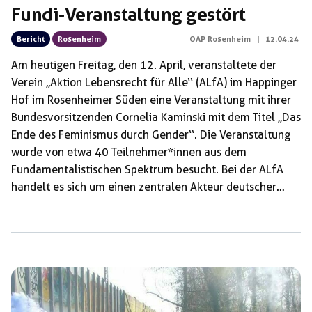
Fundi-Veranstaltung gestört
Bericht
Rosenheim
OAP Rosenheim
|
12.04.24
Am heutigen Freitag, den 12. April, veranstaltete der
Verein ,,Aktion Lebensrecht für Alle‘‘ (ALfA) im Happinger
Hof im Rosenheimer Süden eine Veranstaltung mit ihrer
Bundesvorsitzenden Cornelia Kaminski mit dem Titel ,,Das
Ende des Feminismus durch Gender‘‘. Die Veranstaltung
wurde von etwa 40 Teilnehmer*innen aus dem
Fundamentalistischen Spektrum besucht. Bei der ALfA
handelt es sich um einen zentralen Akteur deutscher
Abtreibungsgegner*innen. Sie möchte Frauen* das Recht
auf Abtreibungen und sexuelle Selbstbestimmung
absprechen und vertritt reaktionäre Rollenbilder. So
wurde im heutigen Vortrag zum Beispiel Maria Theresia
als „feministisches Idol“ stilisiert, da ihre Töchter in
verschiedene Königshäuser Europas geheiratet haben.
Auch im Rosenheimer Hinterland werden wir reaktionäre