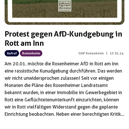
Protest gegen AfD-Kundgebung in
Rott am Inn
Aufruf
Rosenheim
OAP Rosenheim
|
13.01.24
Am 20.01. möchte die Rosenheimer AfD in Rott am Inn
eine rassistische Kunudgebung durchführen. Das werden
wir nicht unwidersprochen zulassen! Seit vor einigen
Monaten die Pläne des Rosenheimer Landratsamt
bekannt wurden, in einer Immobilie im Gewerbegebiet in
Rott eine Geflüchtetenunterkunft einzurichten, können
wir in Rott vielfältigen Widerstand gegen die geplante
Einrichtung beobachten. Neben einer berechtigten Kritik
an einer menschenunwürdigen Unterbringung von
Geflüchteten in derartigen Einrichtungen, ist in Rott auch