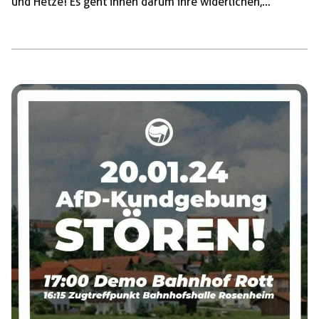
und Hetze! Es geht ihnen darum ihre widerlichen,
rassistischen und menschenfeindlichen Positionen zu
verbreiten! Die neusten Correctiv-Recherchen haben ein
weiteres Mal gezeigt, dass die Faschist*innen der AfD
schon heute von ihrer Machtübernahme und der
Abschiebung von Millionen von Menschen träumen.
Derartige Pläne sind nicht einfach die abstrusen
Fantasien von ein paar Rassisten, sondern eine reale
Gefahr für alle Menschen, die nicht in ihr […]