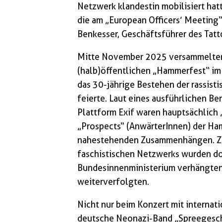
Netzwerk klandestin mobilisiert hat
die am „European Officers’ Meeting
Benkesser, Geschäftsführer des Tatt
Mitte November 2025 versammelten
(halb)öffentlichen „Hammerfest“ im
das 30-jährige Bestehen der rassist
feierte. Laut eines ausführlichen Be
Plattform Exif waren hauptsächlich 
„Prospects“ (AnwärterInnen) der Ha
nahestehenden Zusammenhängen. Zah
faschistischen Netzwerks wurden do
Bundesinnenministerium verhängten
weiterverfolgten.
Nicht nur beim Konzert mit internat
deutsche Neonazi-Band „Spreegeschw