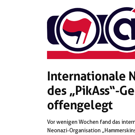
Zum
Inhalt
springen
Internationale
des „PikAss“-Ge
offengelegt
Vor wenigen Wochen fand das intern
Neonazi-Organisation „Hammerskins“