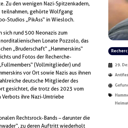
te. Zu den wenigen Nazi-Spitzenkadern,
“ teilnahmen, gehörte Wolfgang
oo-Studios „PikAss“ in Wiesloch.
 sich rund 500 Neonazis zum
 norditalienischen Lonate Pozzolo, das
ischen „Bruderschaft“ „Hammerskins“
Recher
richts und Fotos der Recherche-
„Fullmembers“ (Vollmitglieder) und
29. D
mmerskins vor Ort sowie Nazis aus ihnen
Antifa
lreiche deutsche Mitglieder des
Gefun
rt gesichtet, die trotz des 2023 vom
Hamme
 Verbots ihre Nazi-Umtriebe
Heima
ionalen Rechtsrock-Bands – darunter die
ader“, zu deren Auftritt wiederholt