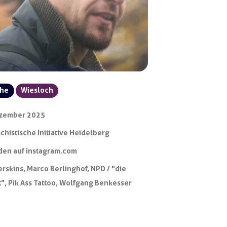
che
Wiesloch
ezember 2025
schistische Initiative Heidelberg
den auf instagram.com
rskins
,
Marco Berlinghof
,
NPD / "die
t"
,
Pik Ass Tattoo
,
Wolfgang Benkesser