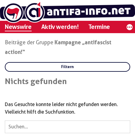
Zum
Inhalt
springen
Newswire
Aktiv werden!
Termine
Beiträge der Gruppe
Kampagne „antifascist
action!“
Filtern
Rubriken:
Nichts gefunden
Gruppen:
Das Gesuchte konnte leider nicht gefunden werden.
Vielleicht hilft die Suchfunktion.
antifascist action!
Suchen
Regionen:
nach: