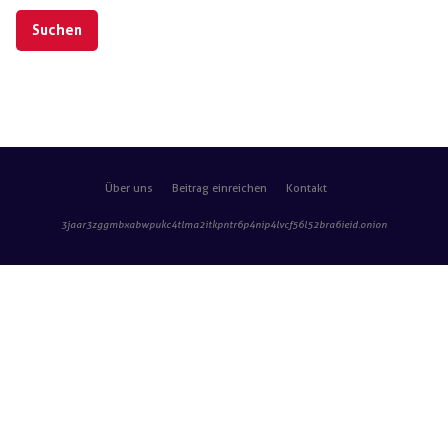
Schlagwörter:
Über uns
Beitrag einreichen
Kontakt
3jaar3zggmbxabwpukc4tlma2itkpntr6p4nip4lvcf56l52bra6ieid
.onion