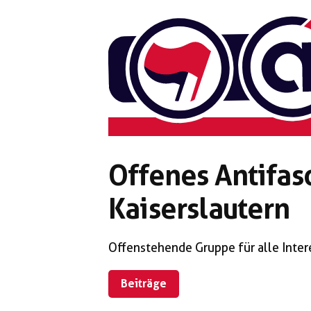
Zum
Inhalt
springen
Offenes Antifasc
Kaiserslautern
Offenstehende Gruppe für alle Intere
Beiträge