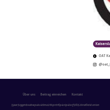
Kaisersl
OAT Ka
@oat_k
Über uns
Beitrag einreichen
Kontakt
3jaar3zggmbxabwpukc4tlma2itkpntr6p4nip4lvcf56l52bra6ieid
.onion