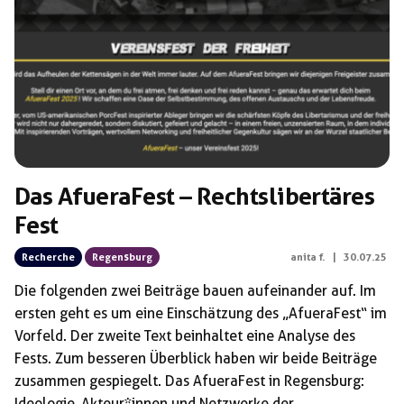
Schlagwörter:
André F. Lichtschlag
Das AfueraFest – Rechtslibertäres
Fest
Recherche
Regensburg
anita f.
|
30.07.25
Die folgenden zwei Beiträge bauen aufeinander auf. Im
ersten geht es um eine Einschätzung des „AfueraFest“ im
Vorfeld. Der zweite Text beinhaltet eine Analyse des
Fests. Zum besseren Überblick haben wir beide Beiträge
zusammen gespiegelt. Das AfueraFest in Regensburg:
Ideologie, Akteur*innen und Netzwerke der