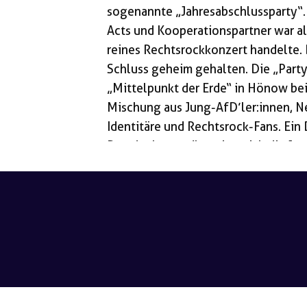
sogenannte „Jahresabschlussparty“
Acts und Kooperationspartner war all
reines Rechtsrockkonzert handelte. 
Schluss geheim gehalten. Die „Party
„Mittelpunkt der Erde“ in Hönow bei
Mischung aus Jung-AfD’ler:innen, N
Identitäre und Rechtsrock-Fans. Ein 
Brandenburg präsentiert sich die Ju
Sammelbecken für sämtliche Spektre
hinter der „Jahresabschlussparty“?
29.12.2023 begann die Mobilisierung
Jungen […]