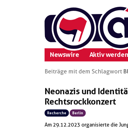
Zum
Inhalt
springen
Newswire
Aktiv werden
Beiträge mit dem Schlagwort
B
Neonazis und Identit
Rechtsrockkonzert
Recherche
Berlin
Am 29.12.2023 organisierte die Jun