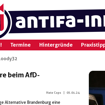
!
Termine
Hintergründe
Praxistip
loody32
äre beim AfD-
Hate Cops
|
05.01.24
ge Alternative Brandenburg eine