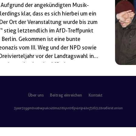
. Aufgrund der angekündigten Musik-
erdings klar, dass es sich hierbei um ein
Der Ort der Veranstaltung wurde bis zum
“ stieg letztendlich im AfD-Treffpunkt
 Berlin. Gekommen ist eine bunte
eonazis vom III. Weg und der NPD sowie
Dreivierteljahr vor der Landtagswahl in
gendorganisation der AfD als
n der extremen Rechten. Wer steckt
 Bereits knapp zwei Monate vor dem
 für die „Jahresabschlussparty“ der
Über uns
Beitrag einreichen
Kontakt
3jaar3zggmbxabwpukc4tlma2itkpntr6p4nip4lvcf56l52bra6ieid
.onion