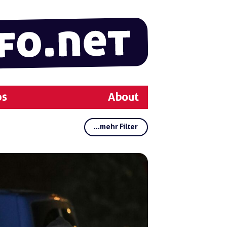
ps
About
...mehr Filter
Rubriken:
Regionen:
Gruppen:
Schlagwörter:
Blo
ody
32