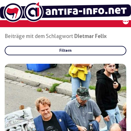
Zum
Inhalt
springen
Beiträge mit dem Schlagwort
Dietmar Felix
Filtern
Rubriken:
Gruppen:
Regionen: