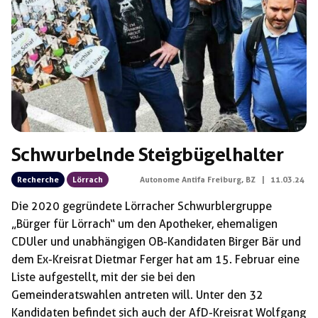
Schlagwörter:
Dietmar Felix
Schwurbelnde Steigbügelhalter
Recherche
Lörrach
Autonome Antifa Freiburg, BZ
|
11.03.24
Die 2020 gegründete Lörracher Schwurblergruppe
„Bürger für Lörrach“ um den Apotheker, ehemaligen
CDUler und unabhängigen OB-Kandidaten Birger Bär und
dem Ex-Kreisrat Dietmar Ferger hat am 15. Februar eine
Liste aufgestellt, mit der sie bei den
Gemeinderatswahlen antreten will. Unter den 32
Kandidaten befindet sich auch der AfD-Kreisrat Wolfgang