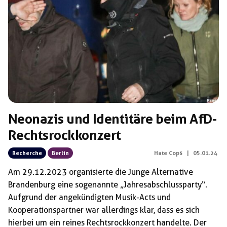
Schlagwörter:
F.i.e.L. (Band)
Neonazis und Identitäre beim AfD-
Rechtsrockkonzert
Recherche
Berlin
Hate Cops
|
05.01.24
Am 29.12.2023 organisierte die Junge Alternative
Brandenburg eine sogenannte „Jahresabschlussparty“.
Aufgrund der angekündigten Musik-Acts und
Kooperationspartner war allerdings klar, dass es sich
hierbei um ein reines Rechtsrockkonzert handelte. Der