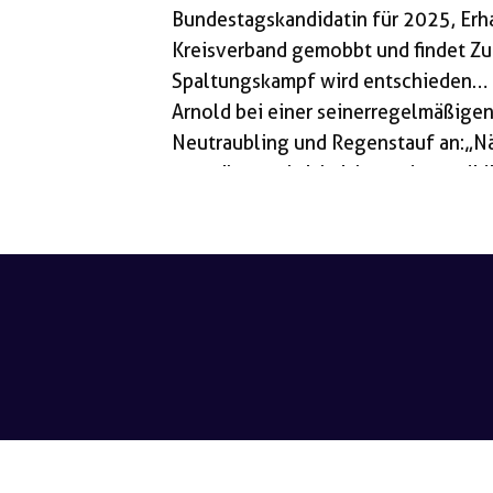
Bundestagskandidatin für 2025, Erh
Kreisverband gemobbt und findet Zufl
Spaltungskampf wird entschieden… 
Arnold bei einer seiner regelmäßig
Neutraubling und Regenstauf an: „Nä
sag’s ihnen gleich, ich werde kandid
ersten Rede im Maximilianeum wird 
Deutschland kennen, das dürft ihr mi
tatsächlich ein, die angekündigte Kr
[…]