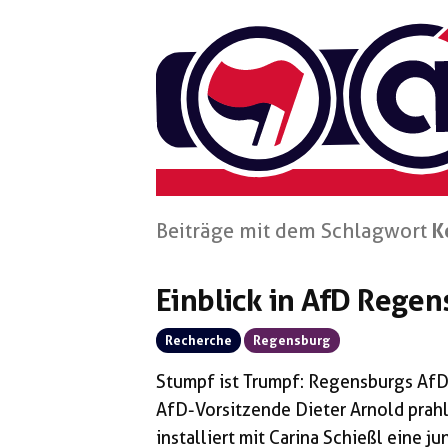
Zum
Inhalt
springen
Beiträge mit dem Schlagwort
K
Einblick in AfD Rege
Recherche
Regensburg
Stumpf ist Trumpf: Regensburgs A
AfD-Vorsitzende Dieter Arnold prah
installiert mit Carina Schießl eine ju