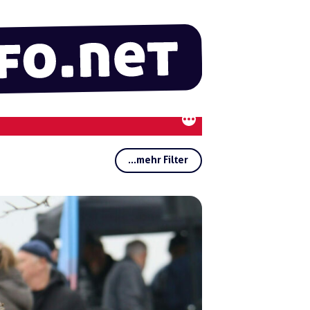
...mehr Filter
Rubriken:
Regionen:
Gruppen:
Schlagwörter:
Kop
p-Ve
rlag