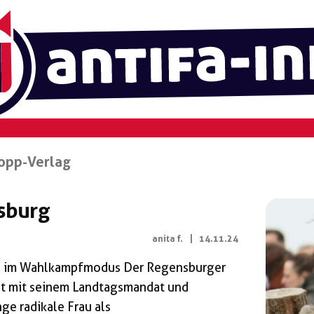
opp-Verlag
nsburg
anita f.
|
14.11.24
fD im Wahlkampfmodus Der Regensburger
lt mit seinem Landtagsmandat und
nge radikale Frau als