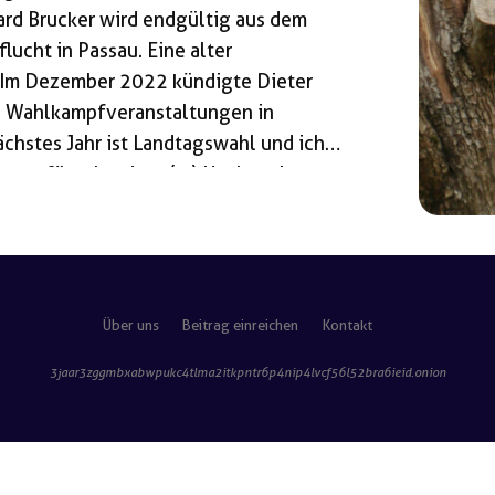
ard Brucker wird endgültig aus dem
ucht in Passau. Eine alter
Im Dezember 2022 kündigte Dieter
en Wahlkampfveranstaltungen in
chstes Jahr ist Landtagswahl und ich
ieren für’n Landtag (…) Nach meiner
mich jeder von denen Parasiten in ganz
r glauben!“. In den Landtag zog er
awall-Rede blieb aber aus – genau so wie
Über uns
Beitrag einreichen
Kontakt
3jaar3zggmbxabwpukc4tlma2itkpntr6p4nip4lvcf56l52bra6ieid
.onion