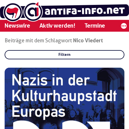
Zum
Inhalt
springen
Newswire
Aktiv werden!
Termine
Beiträge mit dem Schlagwort
Nico Viedert
Filtern
Rubriken:
Gruppen:
Regionen: