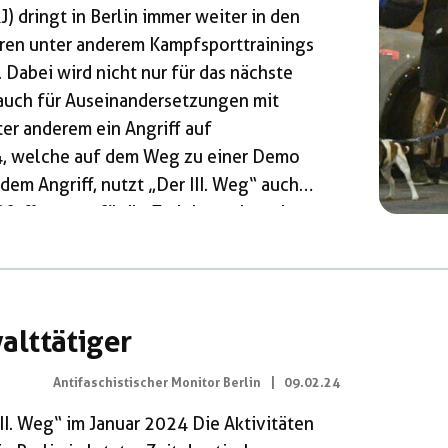
 dringt in Berlin immer weiter in den
eren unter anderem Kampfsporttrainings
. Dabei wird nicht nur für das nächste
 auch für Auseinandersetzungen mit
ter anderem ein Angriff auf
24, welche auf dem Weg zu einer Demo
dem Angriff, nutzt „Der III. Weg“ auch
fferspray für ihr Training, wie es in
7.07.2024 heißt. Der Antifaschistische
 Recherche zu den Aktivitäten […]
lttätiger
Antifaschistischer Monitor Berlin
|
09.02.24
II. Weg“ im Januar 2024 Die Aktivitäten