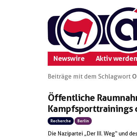
Zum
Inhalt
springen
Newswire
Aktiv werden
Beiträge mit dem Schlagwort
O
Öffentliche Raumna
Kampfsporttrainings 
Recherche
Berlin
Die Nazipartei „Der III. Weg“ und d