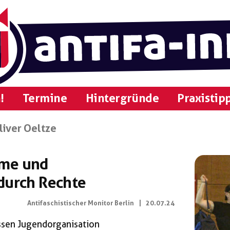
!
Termine
Hintergründe
Praxistip
liver Oeltze
hme und
durch Rechte
Antifaschistischer Monitor Berlin
|
20.07.24
essen Jugendorganisation