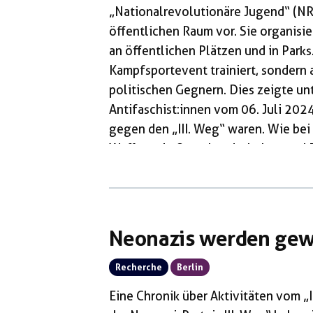
„Nationalrevolutionäre Jugend“ (NRJ)
öffentlichen Raum vor. Sie organisi
an öffentlichen Plätzen und in Parks
Kampfsportevent trainiert, sondern
politischen Gegnern. Dies zeigte un
Antifaschist:innen vom 06. Juli 20
gegen den „III. Weg“ waren. Wie bei 
Waffen wie Quarzhandschuhen und Pfe
einem Artikel der jungen Welt vom 1
Monitor Berlin veröffentlichte eine
Neonazis werden gewa
Recherche
Berlin
Eine Chronik über Aktivitäten vom „I