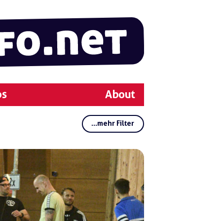
ps
About
...mehr Filter
Rubriken:
Regionen:
Gruppen:
Schlagwörter:
Oliv
er O
eltz