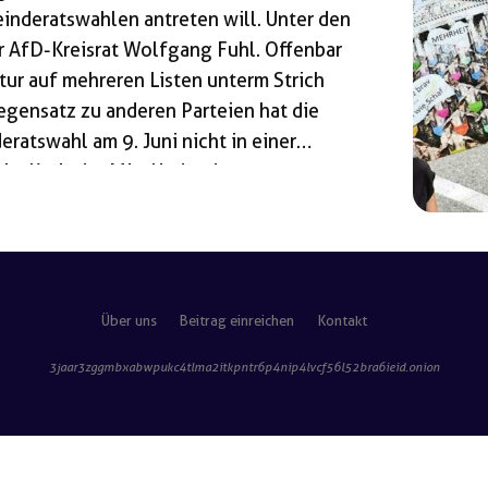
einderatswahlen antreten will. Unter den
r AfD-Kreisrat Wolfgang Fuhl. Offenbar
tur auf mehreren Listen unterm Strich
egensatz zu anderen Parteien hat die
ratswahl am 9. Juni nicht in einer
im Kreis der Mitglieder des
r Mitteilung der Partei heißt. Auf der
…]
Über uns
Beitrag einreichen
Kontakt
3jaar3zggmbxabwpukc4tlma2itkpntr6p4nip4lvcf56l52bra6ieid
.onion