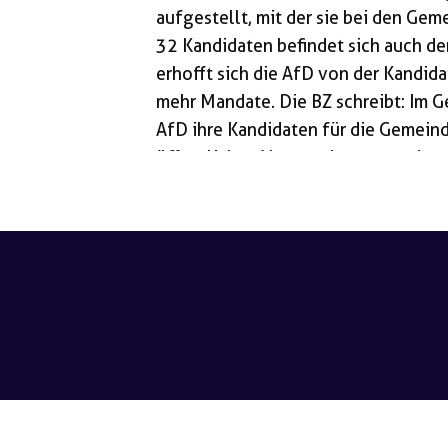
aufgestellt, mit der sie bei den Gem
32 Kandidaten befindet sich auch de
erhofft sich die AfD von der Kandida
mehr Mandate. Die BZ schreibt: Im G
AfD ihre Kandidaten für die Gemeinde
öffentlichen Veranstaltung, sondern 
Kreisverbandes gekürt, wie es in eine
AfD-Liste stehen Wolfgang Koch, [