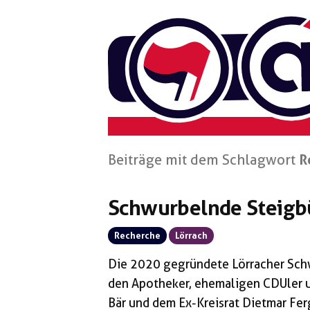
Zum
Inhalt
springen
Beiträge mit dem Schlagwort
R
Schwurbelnde Steigb
Recherche
Lörrach
Die 2020 gegründete Lörracher Schw
den Apotheker, ehemaligen CDUler 
Bär und dem Ex-Kreisrat Dietmar Ferg