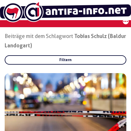
Zum
Inhalt
springen
Beiträge mit dem Schlagwort
Tobias Schulz (Baldur
Landogart)
Filtern
Rubriken:
Gruppen:
Regionen: