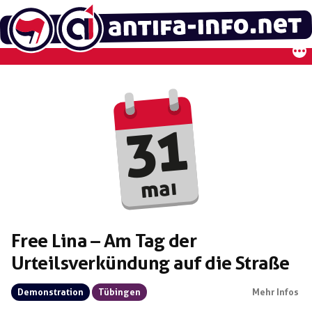
Zum
Inhalt
springen
31
mai
Free Lina – Am Tag der
Urteilsverkündung auf die Straße
Demonstration
Tübingen
Mehr Infos