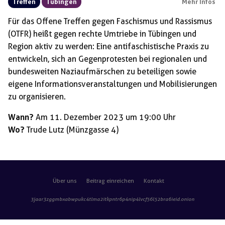
Treffen
Tübingen
Mehr Infos
Für das Offene Treffen gegen Faschismus und Rassismus
(OTFR) heißt gegen rechte Umtriebe in Tübingen und
Region aktiv zu werden: Eine antifaschistische Praxis zu
entwickeln, sich an Gegenprotesten bei regionalen und
bundesweiten Naziaufmärschen zu beteiligen sowie
eigene Informationsveranstaltungen und Mobilisierungen
zu organisieren.
Wann?
Am 11. Dezember 2023 um 19:00 Uhr
Wo?
Trude Lutz (Münzgasse 4)
Über uns
Beitrag einreichen
Kontakt
3jaar3zggmbxabwpukc4tlma2itkpntr6p4nip4lvcf56l52bra6ieid
.onion