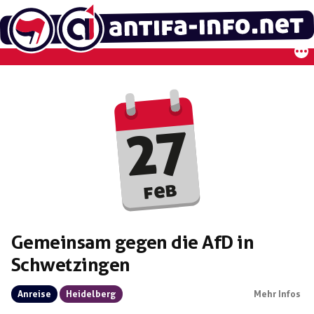
Zum
Inhalt
springen
27
feb
Gemeinsam gegen die AfD in
Schwetzingen
Anreise
Heidelberg
Mehr Infos