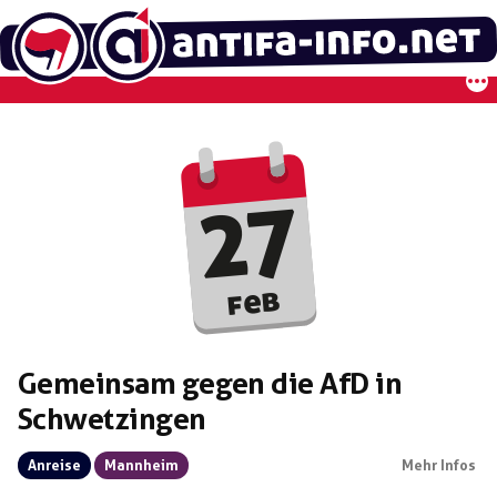
Zum
Inhalt
springen
27
feb
Gemeinsam gegen die AfD in
Schwetzingen
Anreise
Mannheim
Mehr Infos