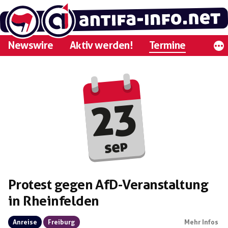
Zum
Inhalt
springen
Newswire
Aktiv werden!
Termine
23
sep
Protest gegen AfD-Veranstaltung
in Rheinfelden
Anreise
Freiburg
Mehr Infos