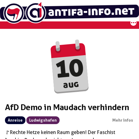
Zum
Inhalt
springen
10
aug
AfD Demo in Maudach verhindern
Anreise
Ludwigshafen
Mehr Infos
🚩Rechte Hetze keinen Raum geben! Der Faschist