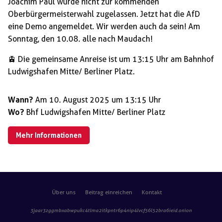
Joachim Paul wurde nicht zur kommenden
Oberbürgermeisterwahl zugelassen. Jetzt hat die AfD
eine Demo angemeldet. Wir werden auch da sein! Am
Sonntag, den 10.08. alle nach Maudach!
🚊 Die gemeinsame Anreise ist um 13:15 Uhr am Bahnhof
Ludwigshafen Mitte/ Berliner Platz.
Wann?
Am 10. August 2025 um 13:15 Uhr
Wo?
Bhf Ludwigshafen Mitte/ Berliner Platz
Mehr Informationen
Über uns
Beitrag einreichen
Kontakt
3jaar3zggmbxabwpukc4tlma2itkpntr6p4nip4lvcf56l52bra6ieid
.onion