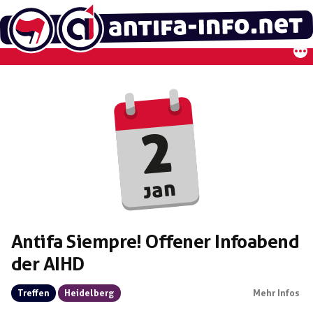
Zum
Inhalt
springen
2
jan
Antifa Siempre! Offener Infoabend
der AIHD
Treffen
Heidelberg
Mehr Infos