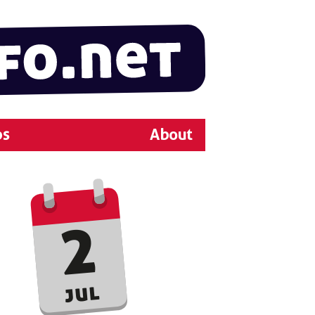
ps
About
2
jul