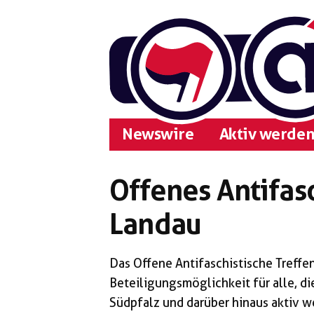
Zum
Inhalt
springen
Newswire
Aktiv werden
Offenes Antifasc
Landau
Das Offene Antifaschistische Treffen
Beteiligungsmöglichkeit für alle, di
Südpfalz und darüber hinaus aktiv we