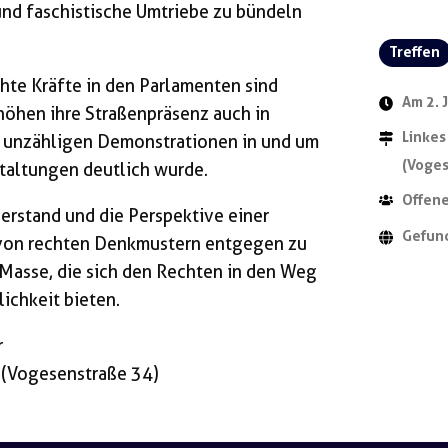
nd faschistische Umtriebe zu bündeln
Treffen
hte Kräfte in den Parlamenten sind
Am 2. 
höhen ihre Straßenpräsenz auch in
Linkes
an unzähligen Demonstrationen in und um
(Voges
taltungen deutlich wurde.
Offene
derstand und die Perspektive einer
Gefun
s von rechten Denkmustern entgegen zu
e Masse, die sich den Rechten in den Weg
ichkeit bieten.
r
 (Vogesenstraße 34)