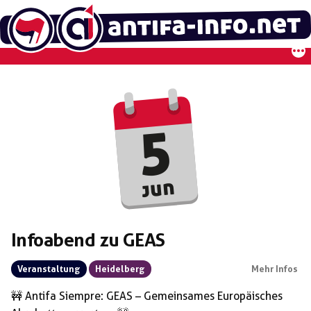
Zum
Inhalt
springen
5
jun
Infoabend zu GEAS
Veranstaltung
Heidelberg
Mehr Infos
🚧 Antifa Siempre: GEAS – Gemeinsames Europäisches