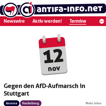
Zum
Inhalt
springen
Newswire
Aktiv werden!
Termine
12
nov
Gegen den AfD-Aufmarsch in
Stuttgart
Anreise
Heidelberg
Mehr Infos