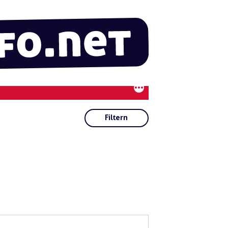
Filtern
Kategorien:
Regionen:
Abe
nsb
erg