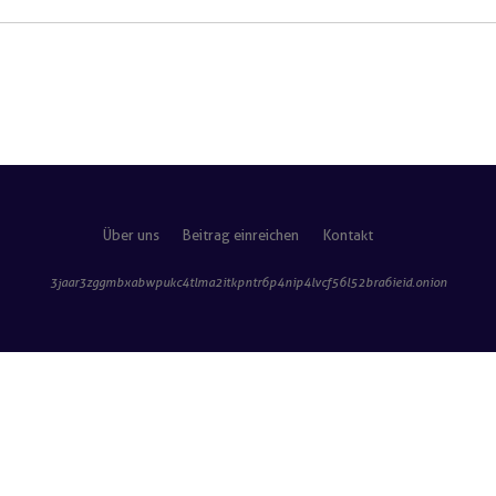
Über uns
Beitrag einreichen
Kontakt
3jaar3zggmbxabwpukc4tlma2itkpntr6p4nip4lvcf56l52bra6ieid
.onion