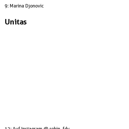
9: Marina Djonovic
Unitas
12: Auf Instagram @ robin_fdv