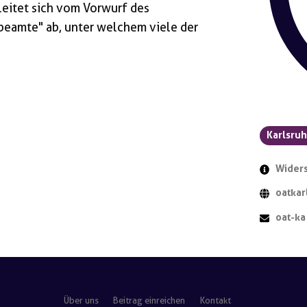
leitet sich vom Vorwurf des
eamte" ab, unter welchem viele der
Karlsru
Widers
oatka
oat-k
Über uns
Beitrag einreichen
Kontakt