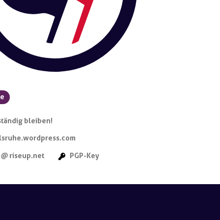
he
tändig bleiben!
rlsruhe.wordpress.com
a
riseup.net
PGP-Key