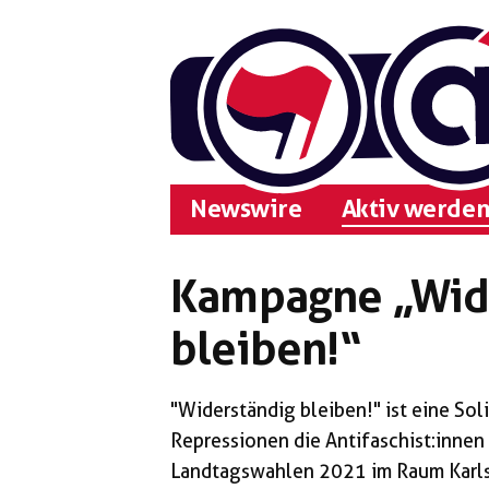
Zum
Inhalt
springen
Newswire
Aktiv werden
Kampagne „Wid
bleiben!“
"Widerständig bleiben!" ist eine So
Repressionen die Antifaschist:innen 
Landtagswahlen 2021 im Raum Karls