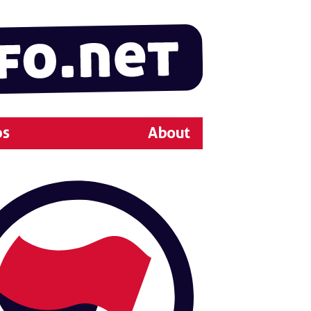
ps
About