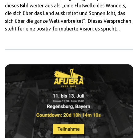
dieses Bild weiter aus als „eine Flutwelle des Wandels,
die sich über das Land ausbreitet und Sonnenlicht, das
sich über die ganze Welt verbreitet“. Dieses Versprechen
steht für eine positiv formulierte Vision, es spricht
Menschen mit Bildern von Größe, Stärke und Wohlstand
an. Es ist national und religiös geprägt. Bezugnehmend
auf den Anschlag auf ihn im Juli 2024 in Pennsylvania
fuhr Trump fort, Gott habe ihn vor denen gerettet, die
ihm nach der Freiheit und […]