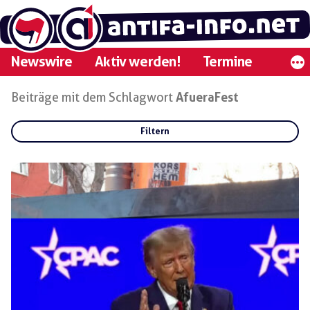
Zum
Inhalt
springen
Newswire
Aktiv werden!
Termine
Beiträge mit dem Schlagwort
AfueraFest
Filtern
Rubriken:
Gruppen:
Regionen: