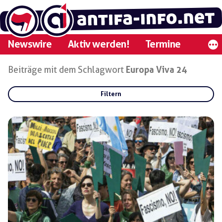
Zum
Inhalt
springen
Newswire
Aktiv werden!
Termine
Beiträge mit dem Schlagwort
Europa Viva 24
Filtern
Rubriken:
Gruppen:
Regionen: