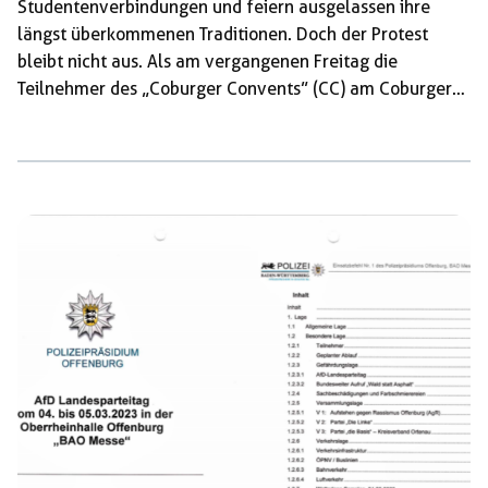
Studentenverbindungen und feiern ausgelassen ihre
längst überkommenen Traditionen. Doch der Protest
bleibt nicht aus. Als am vergangenen Freitag die
Teilnehmer des „Coburger Convents” (CC) am Coburger
Marktplatz eintrafen, herrschte ausgelassene Stimmung.
Einige versammelten sich dort zum traditionellen Einzug,
der jedes Jahr am Freitag vor Pfingsten stattfindet. Im
Vorfeld des diesjährigen CC war von der Feierlaune
jedoch noch wenig zu spüren. Denn bereits seit einiger
Zeit gibt es interne Konflikte im gesamten Verband. In
ihnen ging es in letzter Zeit vorrangig […]