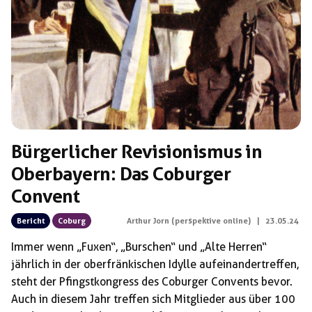
Schlagwörter:
Leak
Bürgerlicher Revisionismus in
Oberbayern: Das Coburger
Convent
Bericht
Coburg
Arthur Jorn (perspektive online)
|
23.05.24
Immer wenn „Fuxen“, „Burschen“ und „Alte Herren“
jährlich in der oberfränkischen Idylle aufeinandertreffen,
steht der Pfingstkongress des Coburger Convents bevor.
Auch in diesem Jahr treffen sich Mitglieder aus über 100