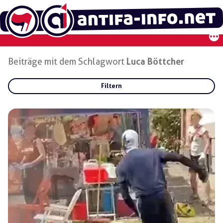
Zum
Inhalt
springen
Beiträge mit dem Schlagwort
Luca Böttcher
Filtern
Rubriken:
Gruppen:
Regionen: