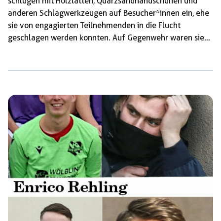
schlugen mit Holzlatten, Quarzsandhandschuhen und
anderen Schlagwerkzeugen auf Besucher*innen ein, ehe
sie von engagierten Teilnehmenden in die Flucht
geschlagen werden konnten. Auf Gegenwehr waren sie
offenbar nicht vorbereitet und gingen sofort zum
Rückzug über. Sie hinterliessen mehrere verletzte
Personen. Die Polizei war zu dem Zeitpunkt nicht vor Ort.
Aufnahmen des Geschehens zeigen eine vermummte
Person auf das Gelände stürmen. Laut Zeug*innen
handelt es sich dabei um Luca Böttcher aus Bliesdorf.
Bereits im Jahr zuvor hatte er versucht die […]