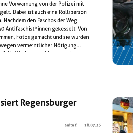
ne Vorwarnung von der Polizei mit
lt. Dabei ist auch eine Rolliperson
en. Nachdem den Faschos der Weg
40 Antifaschist*innen gekesselt. Von
mmen, Fotos gemacht und sie wurden
 wegen vermeintlicher Nötigung
f die Wache verschleppt und erst 3
e Hilfe protestieren wir gegen diese
nstellung aller Verfahren und rufen
 melden. Wir werden bei Bedarf […]
isiert Regensburger
anita f.
|
18.07.23