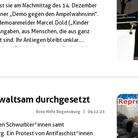
st sie am Nachmittag des 14. Dezember
einer „Demo gegen den Ampelwahnsinn“.
demoanmelder Marcel Dold („Kinder
Angaben, aus Menschen, die aus ganz
sind. Ihr Anliegen bleibt unklar.
igen Friedenstauben, es finden sich
in Transparent gegen
, eine Trompete und Steppjacken in […]
waltsam durchgesetzt
Rote Hilfe Regensburg
|
09.12.23
ten Schwurbler*innen samt
g. Ein Protest von Antifaschist*innen