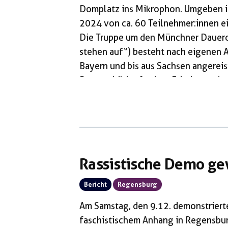
Domplatz ins Mikrophon. Umgeben i
2024 von ca. 60 Teilnehmer:innen 
Die Truppe um den Münchner Dauer
stehen auf“) besteht nach eigenen 
Bayern und bis aus Sachsen angereist 
Demoschilder fordern Frieden und ze
Deutschlandhüte, Russlandfahnen, e
Coronamaßnahmen, Trommeln, Tröten
Rassistische Demo ge
Bericht
Regensburg
Am Samstag, den 9.12. demonstrier
faschistischem Anhang in Regensbur