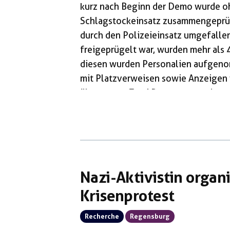
kurz nach Beginn der Demo wurde oh
Schlagstockeinsatz zusammengeprüge
durch den Polizeieinsatz umgefall
freigeprügelt war, wurden mehr als 
diesen wurden Personalien aufgeno
mit Platzverweisen sowie Anzeigen
überzogen. Zwei Personen wurden au
Stunden später freigelassen. Als Rot
Repression, fordern die sofortige Ei
Betroffene dazu auf sich bei uns zu
Nazi-Aktivistin organ
Krisenprotest
Recherche
Regensburg