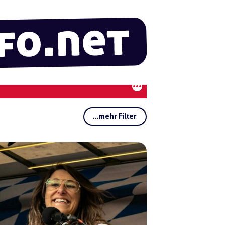
...mehr Filter
Rubriken:
Regionen:
Gruppen:
Schlagwörter:
Nad
ine
Alt