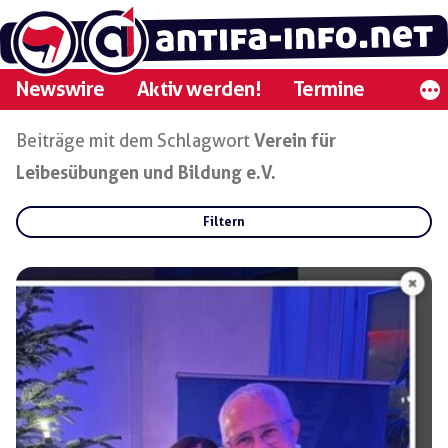
Zum
Inhalt
springen
Newswire
Aktiv werden!
Termine
Beiträge mit dem Schlagwort
Verein für
Leibesübungen und Bildung e.V.
Filtern
Rubriken:
Gruppen:
Regionen: