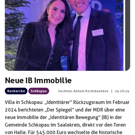
Schlagwörter:
Verein für Leibesübungen und Bildung e.V.
Neue IB Immobilie
Recherche
Schkopau
Sachsen-Anhalt Rechtsaussen
|
14.10.24
Villa in Schkopau: „Identitärer“ Rückzugsraum Im Februar
2024 berichteten „Der Spiegel“ und der MDR über eine
neue Immobilie der „Identitären Bewegung“ (IB) in der
Gemeinde Schkopau im Saalekreis, direkt vor den Toren
von Halle. Für 545.000 Euro wechselte die historische