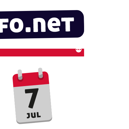
7
jul