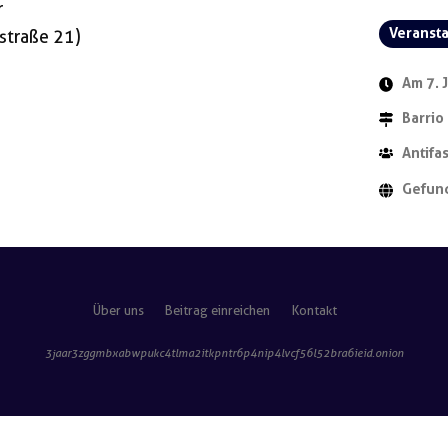
r
Veranst
straße 21)
Am 7. 
Barrio
Antifa
Gefun
Über uns
Beitrag einreichen
Kontakt
3jaar3zggmbxabwpukc4tlma2itkpntr6p4nip4lvcf56l52bra6ieid
.onion