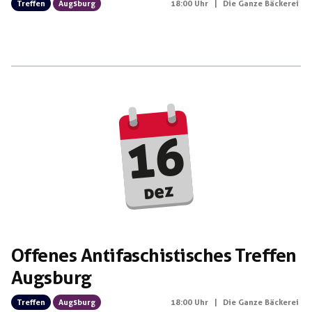
Treffen
Augsburg
18:00 Uhr
|
Die Ganze Bäckerei
16
dez
Offenes Antifaschistisches Treffen
Augsburg
Treffen
Augsburg
18:00 Uhr
|
Die Ganze Bäckerei