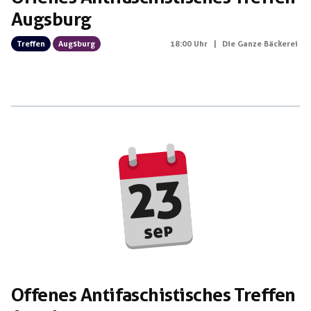
Augsburg
Treffen
Augsburg
18:00 Uhr
|
Die Ganze Bäckerei
23
sep
Offenes Antifaschistisches Treffen