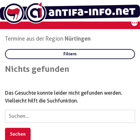
Zum
Inhalt
springen
Termine aus der Region
Nürtingen
Filtern
Kategorien:
Nichts gefunden
Regionen:
Das Gesuchte konnte leider nicht gefunden werden.
Vielleicht hilft die Suchfunktion.
Nürtingen
Suchen
nach: