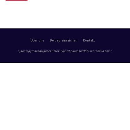
Über uns
Beitrag einreichen
Kontakt
3jaar3zggmbxabwpukc4tlma2itkpntr6p4nip4lvcf56l52bra6ieid
.onion