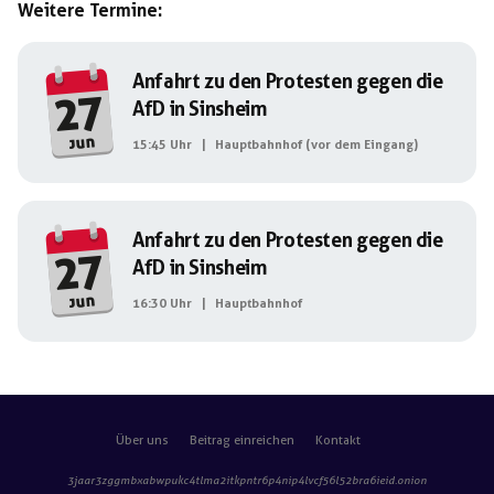
Weitere Termine:
Anfahrt zu den Protesten gegen die
27
AfD in Sinsheim
jun
15:45 Uhr
|
Hauptbahnhof (vor dem Eingang)
Anfahrt zu den Protesten gegen die
27
AfD in Sinsheim
jun
16:30 Uhr
|
Hauptbahnhof
Über uns
Beitrag einreichen
Kontakt
3jaar3zggmbxabwpukc4tlma2itkpntr6p4nip4lvcf56l52bra6ieid
.onion