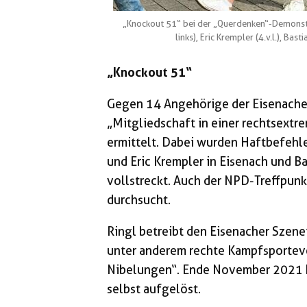
„Knockout 51“ bei der „Querdenken“-Demonstra
links), Eric Krempler (4.v.l.), Bas
„Knockout 51“
Gegen 14 Angehörige der Eisen­ach
„Mitgliedschaft in einer rechtsextr
ermittelt. Dabei wurden Haftbefehl
und Eric Krem­pler in Eisenach und B
vollstreckt. Auch der NPD-Treffpunk
durc­h­sucht.
Ringl betreibt den Eisenacher Szene
unter anderem rechte Kampf­­sporte
Nibelungen“. Ende November 2021 h
selbst aufgelöst.