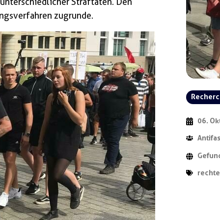
nterschiedlicher Straftaten. Den
ungsverfahren zugrunde.
Recher
06. Ok
Antifa
Gefund
rechte