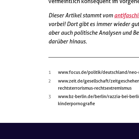
vermeintlich konsequent im Vorgehe
Dieser Artikel stammt vom
antifaschi
vorbei! Dort gibt es immer wieder gut
aber auch politische Analysen und B
darüber hinaus.
1
www.focus.de/politik/deutschland/neo
2
www.zeit.de/gesellschaft/zeitgescheh
rechtsterrorismus-rechtsextremismus
3
www.bz-berlin.de/berlin/razzia-bei-berl
kinderpornografie