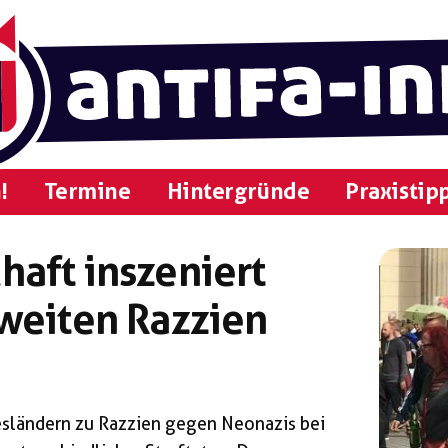
!
Termine
Hintergründe
Praxistip
aft inszeniert
weiten Razzien
esländern zu Razzien gegen Neonazis bei