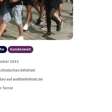
che
bundesweit
tober 2022
schistisches Infoblatt
en auf antifainfoblatt.de
r Terror