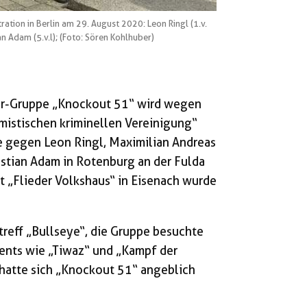
tion in Berlin am 29. August 2020: Leon Ringl (1.v.
tian Adam (5.v.l); (Foto: Sören Kohlhuber)
er-­Gruppe „Knockout 51“ wird wegen
emistischen kriminellen Vereinigung“
e gegen Leon Ringl, Maximilian Andreas
astian Adam in Roten­burg an der Fulda
t „Flieder Volkshaus“ in Eisenach wurde
treff „Bullseye“, die Gruppe besuchte
vents wie „Tiwaz“ und „Kampf der
atte sich „Knockout 51“ angeblich