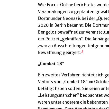
Wie Focus-Online berichtete, wurde
Verabredungen zu geplanten gewalt
Dortmunder Neo­nazis bei der „Que
2020 in Berlin bekannt. Die Dortm
Bengalos bewaffnet zur Veranstaltun
der Polizei „gekniffen“. Die Anhän
zwar an Ausschreitungen teilgenomm
1
Bewaffnung geärgert.
„Combat 18“
Ein zweites Verfahren richtet sich g
Verbots von „Combat 18“ im Oktobe
betätigt haben sollen. Sie seien unt
„Leistungsmärschen“ beobachtet wo
waren unter anderem die bekannten 
Schmiemann. Dass Angehörige der G