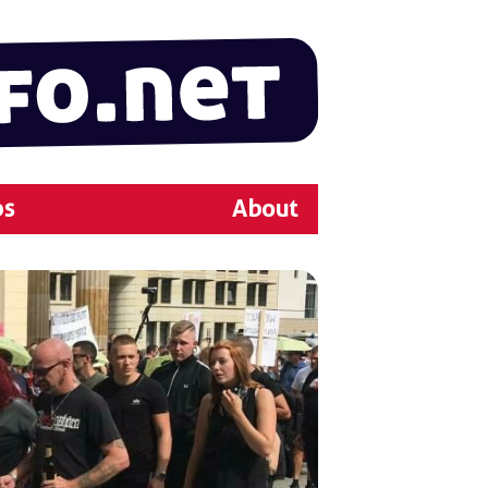
ps
About