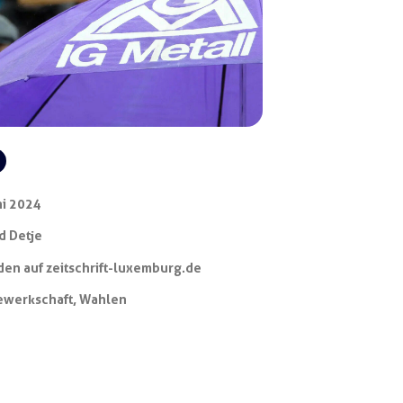
ni 2024
d Detje
en auf zeitschrift-luxemburg.de
ewerkschaft
,
Wahlen