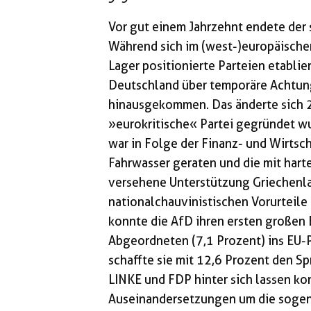
Vor gut einem Jahrzehnt endete de
Während sich im (west-)europäisch
Lager positionierte Parteien etabli
Deutschland über temporäre Achtung
hinausgekommen. Das änderte sich 2
»eurokritische« Partei gegründet 
war in Folge der Finanz- und Wirts
Fahrwasser geraten und die mit hart
versehene Unterstützung Griechenla
nationalchauvinistischen Vorurteile
konnte die AfD ihren ersten großen E
Abgeordneten (7,1 Prozent) ins EU-P
schaffte sie mit 12,6 Prozent den S
LINKE und FDP hinter sich lassen kon
Auseinandersetzungen um die sogena