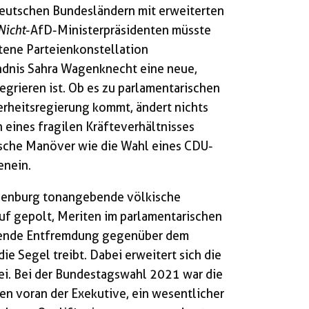
stdeutschen Bundesländern mit erweiterten
Nicht
-AfD-Ministerpräsidenten müsste
tene Parteienkonstellation
dnis Sahra Wagenknecht eine neue,
egrieren ist. Ob es zu parlamentarischen
erheitsregierung kommt, ändert nichts
n eines fragilen Kräfteverhältnisses
tische Manöver wie die Wahl eines CDU-
enein.
ndenburg tonangebende völkische
uf gepolt, Meriten im parlamentarischen
hsende Entfremdung gegenüber dem
ie Segel treibt. Dabei erweitert sich die
tei. Bei der Bundestagswahl 2021 war die
allen voran der Exekutive, ein wesentlicher