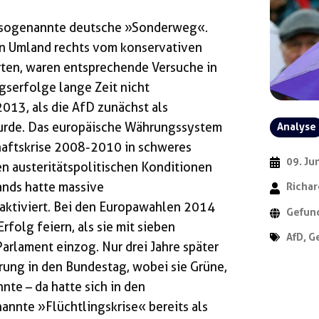
r sogenannte deutsche »Sonderweg«.
en Umland rechts vom konservativen
erten, waren entsprechende Versuche in
serfolge lange Zeit nicht
013, als die AfD zunächst als
wurde. Das europäische Währungssystem
Analyse
chaftskrise 2008-2010 in schweres
09. Ju
en austeritätspolitischen Konditionen
nds hatte massive
Richar
 aktiviert. Bei den Europawahlen 2014
Gefund
rfolg feiern, als sie mit sieben
AfD
,
G
arlament einzog. Nur drei Jahre später
prung in den Bundestag, wobei sie Grüne,
nte – da hatte sich in den
nnte »Flüchtlingskrise« bereits als