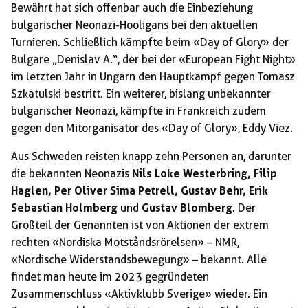
Bewährt hat sich offenbar auch die Einbeziehung
bulgarischer Neonazi-Hooligans bei den aktuellen
Turnieren. Schließlich kämpfte beim «Day of Glory» der
Bulgare „Denislav A.“, der bei der «European Fight Night»
im letzten Jahr in Ungarn den Hauptkampf gegen Tomasz
Szkatulski bestritt. Ein weiterer, bislang unbekannter
bulgarischer Neonazi, kämpfte in Frankreich zudem
gegen den Mitorganisator des «Day of Glory», Eddy Viez.
Aus Schweden reisten knapp zehn Personen an, darunter
die bekannten Neonazis
Nils Loke Westerbring, Filip
Haglen, Per Oliver Sima Petrell, Gustav Behr, Erik
Sebastian Holmberg
und
Gustav Blomberg
. Der
Großteil der Genannten ist von Aktionen der extrem
rechten «Nordiska Motståndsrörelsen» – NMR,
«Nordische Widerstandsbewegung» – bekannt. Alle
findet man heute im 2023 gegründeten
Zusammenschluss «Aktivklubb Sverige» wieder. Ein