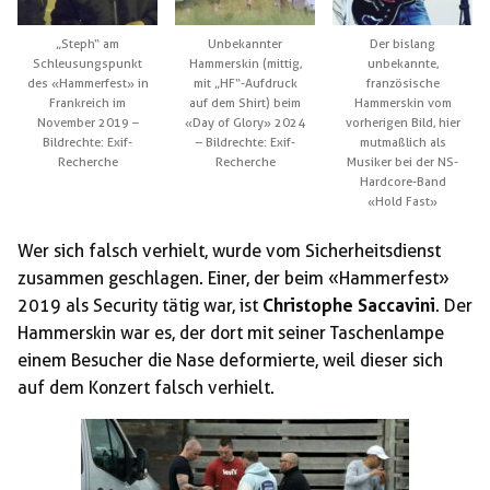
„Steph“ am
Unbekannter
Der bislang
Schleusungspunkt
Hammerskin (mittig,
unbekannte,
des «Hammerfest» in
mit „HF“-Aufdruck
französische
Frankreich im
auf dem Shirt) beim
Hammerskin vom
November 2019 –
«Day of Glory» 2024
vorherigen Bild, hier
Bildrechte: Exif-
– Bildrechte: Exif-
mutmaßlich als
Recherche
Recherche
Musiker bei der NS-
Hardcore-Band
«Hold Fast»
Wer sich falsch verhielt, wurde vom Sicherheitsdienst
zusammen geschlagen. Einer, der beim «Hammerfest»
2019 als Security tätig war, ist
Christophe Saccavini
. Der
Hammerskin war es, der dort mit seiner Taschenlampe
einem Besucher die Nase deformierte, weil dieser sich
auf dem Konzert falsch verhielt.