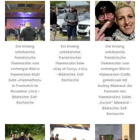
Der bislang
Ein bislang
Der bislang
unbekannte,
unbekannter,
unbekannte,
französische
französischer
französische
Hammerskin vom
Hammerskin beim
Hammerskin vom
vorherigen Bild in
«Day of Glory» 2024
vorherigen Bild in
Hammerskin-Kluft
– Bildrechte: Exif-
Hammerskin-Outfit,
beim «Hammerfest»
Recherche
gemeinsam mit
in Frankreich im
Audrey Allemand, der
November 2019 –
Partnerin des
Bildrechte: Exif-
Hammerskins Julien
Recherche
„Sucker“ Allemand –
Bildrechte: Exif-
Recherche