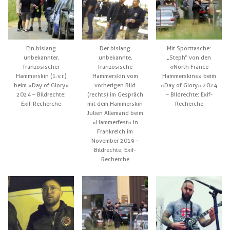
Ein bislang
Der bislang
Mit Sporttasche:
unbekannter,
unbekannte,
„Steph“ von den
französischer
französische
«North France
Hammerskin (1.v.r.)
Hammerskin vom
Hammerskins» beim
beim «Day of Glory»
vorherigen Bild
«Day of Glory» 2024
2024 – Bildrechte:
(rechts) im Gespräch
– Bildrechte: Exif-
Exif-Recherche
mit dem Hammerskin
Recherche
Julien Allemand beim
«Hammerfest» in
Frankreich im
November 2019 –
Bildrechte: Exif-
Recherche