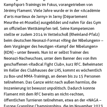
Kampfsport-Trainings im Fokus, vorangetrieben von
Jérémy Flament. Viele Jahre wurde er in der «Académie
d’arts martieux de Jarny» in Jarny (Département
Meurthe-et-Moselle) ausgebildet und nahm für das Gym
an offiziellen Wettkämpfen teil. Seine Kompetenzen
stellte er zudem 2014 in Vettelschoß (Rheinland-Pfalz)
beim deutschen Neonazi-Format «Ring der Nibelungen» –
dem Vorgänger des heutigen «Kampf der Nibelungen»
(KDN) – unter Beweis. Nun ist er selbst Trainer des
Neonazi-Nachwuchses, unter dem Banner des von ihm
geschaffenen «Radical Fight Club», kurz RFC. Beheimatet
im Keller des Clubhauses der LHS, kommt es wöchentlich
zu Box-und MMA-Trainings, an denen bis zu 15 Personen
teilnehmen. Das Ganze wirkt nach außen harmlos, die
Inszenierung ist bewusst unpolitisch. Dadurch konnte
Flament mit dem RFC bereits an nicht-rechten,
öffentlichen Turnieren teilnehmen, etwa an der «NAGA –
Europe Grappling Championship», die im November 2023