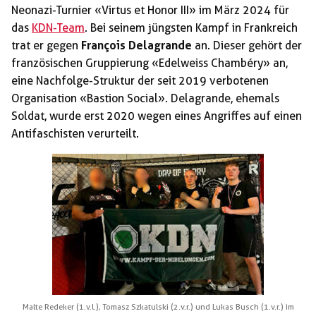
Neonazi-Turnier «Virtus et Honor III» im März 2024 für
das
KDN-Team
. Bei seinem jüngsten Kampf in Frankreich
trat er gegen
François Delagrande
an. Dieser gehört der
französischen Gruppierung «Edelweiss Chambéry» an,
eine Nachfolge-Struktur der seit 2019 verbotenen
Organisation «Bastion Social». Delagrande, ehemals
Soldat, wurde erst 2020 wegen eines Angriffes auf einen
Antifaschisten verurteilt.
Malte Redeker (1.v.l.), Tomasz Szkatulski (2.v.r.) und Lukas Busch (1.v.r.) im