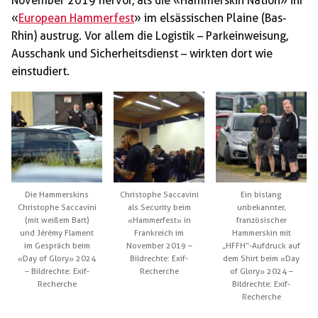
November 2019 hervor, als die «Hammerskin Nation» ihr
«
European Hammerfest
» im elsässischen Plaine (Bas-
Rhin) austrug. Vor allem die Logistik – Parkeinweisung,
Ausschank und Sicherheitsdienst – wirkten dort wie
einstudiert.
Die Hammerskins
Christophe Saccavini
Ein bislang
Christophe Saccavini
als Security beim
unbekannter,
(mit weißem Bart)
«Hammerfest» in
französischer
und Jérémy Flament
Frankreich im
Hammerskin mit
im Gespräch beim
November 2019 –
„HFFH“-Aufdruck auf
«Day of Glory» 2024
Bildrechte: Exif-
dem Shirt beim «Day
– Bildrechte: Exif-
Recherche
of Glory» 2024 –
Recherche
Bildrechte: Exif-
Recherche