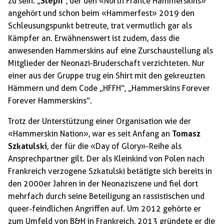
zu sein. „
Steph
“, der den «North France Hammerskins»
angehört und schon beim «Hammerfest» 2019 den
Schleusungspunkt betreute, trat vermutlich gar als
Kämpfer an. Erwähnenswert ist zudem, dass die
anwesenden Hammerskins auf eine Zurschaustellung als
Mitglieder der Neonazi-Bruderschaft verzichteten. Nur
einer aus der Gruppe trug ein Shirt mit den gekreuzten
Hämmern und dem Code „HFFH“, „Hammerskins Forever
Forever Hammerskins“.
Trotz der Unterstützung einer Organisation wie der
«Hammerskin Nation», war es seit Anfang an
Tomasz
Szkatulski
, der für die «Day of Glory»-Reihe als
Ansprechpartner gilt. Der als Kleinkind von Polen nach
Frankreich verzogene Szkatulski betätigte sich bereits in
den 2000er Jahren in der Neonaziszene und fiel dort
mehrfach durch seine Beteiligung an rassistischen und
queer-feindlichen Angriffen auf. Um 2012 gehörte er
zum Umfeld von B&H in Frankreich, 2013 gründete er die