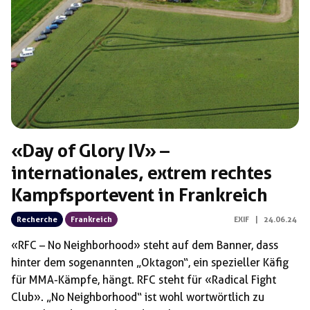
Schlagwörter:
Black Sun Clothing
«Day of Glory IV» –
internationales, extrem rechtes
Kampfsportevent in Frankreich
Recherche
Frankreich
EXIF
|
24.06.24
«RFC – No Neighborhood» steht auf dem Banner, dass
hinter dem sogenannten „Oktagon“, ein spezieller Käfig
für MMA-Kämpfe, hängt. RFC steht für «Radical Fight
Club». „No Neighborhood“ ist wohl wortwörtlich zu