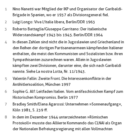
1
Nino Nanetti war Mitglied der IKP und Organisator der Garibaldi-
Brigade in Spanien, wo er 1937 als Divisionsgeneral fiel.
2
Luigi Longo: Viva L’Italia libera, Berlin/DDR 1963
3
Roberto Battaglia/Giuseppe Garritano: Der italienische
Widerstandskampf 1943 bis 1945. Berlin/DDR 1964
4
In diesen Zahlen sind nicht die in Jugoslawien und Griechenland in
den Reihen der dortigen Partisanenarmeen kämpfenden Italiener
enthalten, die meist den Kommunisten und Sozialisten bzw. ihren
Sympathisanten zuzurechnen waren. Allein in Jugoslawien
kämpften zwei Divisionen, darunter eine, die sich nach Garibaldi
nannte. Siehe La nostra Lotta, Nr. 11/1943.
5
Valentin Fallin: Zweite Front. Die Interessenkonflikte in der
Antihitlerkoalition, München 1997
6
Sophie G. Alf: Leitfaden Italien. Vom antifaschistichen Kampf zum
Historischen Kompromiss. Berlin 1977
7
Bradley Smith/Elena Agarossi: Unternehmen »Sonnenaufgang«,
Köln 1981, S. 239 ff.
8
In dem im Dezember 1944 unterzeichneten »Römischen
Protokoll« musste das Alliierte Kommando das CLNAI als Organ
der Nationalen Befreiungsregierung mit allen Vollmachten