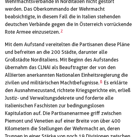
Wehrmachtsverbände in Norditalien nicht gestört
werden. Das Oberkommando der Wehrmacht
beabsichtigte, in diesem Fall die in Italien stehenden
deutschen Verbände gegen die in Österreich vorrückende
7
Rote Armee einzusetzen.
Mit dem Aufstand vereitelten die Partisanen diese Pläne
und befreiten an die 200 Städte, darunter alle
Großstädte Norditaliens. Mit Beginn des Aufstandes
übernahm das CLNAI als Beauftragter der von den
Alliierten anerkannten Nationalen Einheitsregierung die
8
zivilen und militärischen Machtbefugnisse.
Es erklärte
den Ausnahmezustand, richtete Kriegsgerichte ein, erließ
Justiz- und Verwaltungsdekrete und forderte alle
italienischen Faschisten zur bedingungslosen
Kapitulation auf. Die Partisanenarmee griff zwischen
Piemont und Venetien auf einer Breite von über 400
Kilometern die Stellungen der Wehrmacht an, deren
Truppen in einer Stärke von noch 19 Divisionen zwischen