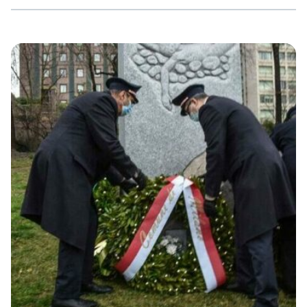
Italien und Tobias E. aus Deutschland – sitzen dort in
Untersuchungshaft. Die dritte angeklagte – Anna M. aus
Deutschland – hat Haftverschonung erhalten. Eine
verdächtige aus Ungarn wurde aus Untersuchungshaft
entlassen. Zwei verdächtigte Antifaschist:innen sitzen in
ihren […]