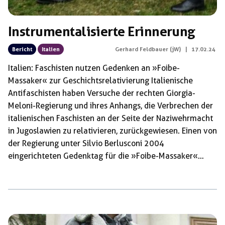
Instrumentalisierte Erinnerung
Bericht
Italien
Gerhard Feldbauer (jW)
|
17.02.24
Italien: Faschisten nutzen Gedenken an »Foibe-
Massaker« zur Geschichtsrelativierung Italienische
Antifaschisten haben Versuche der rechten Giorgia-
Meloni-Regierung und ihres Anhangs, die Verbrechen der
italienischen Faschisten an der Seite der Naziwehrmacht
in Jugoslawien zu relativieren, zurückgewiesen. Einen von
der Regierung unter Silvio Berlusconi 2004
eingerichteten Gedenktag für die »Foibe-Massaker«
nutzten am 10. Februar im lombardischen Varese
Faschisten von Casa Pound, Fiamma Tricolore und Forza
Nuova, um sich unter Zeigen des »römischen Grußes« zu
versammeln und gegen die jugoslawischen Partisanen zu
hetzen. Die hätten im Herbst 1943 und im Frühjahr 1945