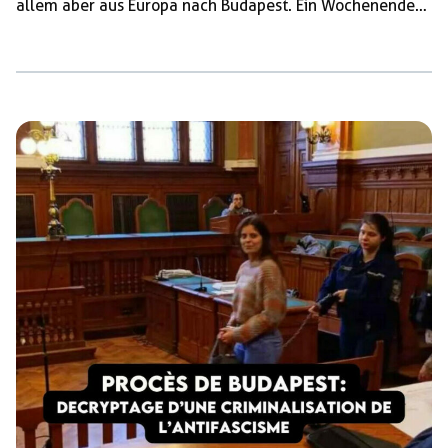
allem aber aus Europa nach Budapest. Ein Wochenende
lang finden hier Rechtsrockkonzerte, Geländemärsche
und rechte Gedenkveranstaltungen statt. Das
faschistische Eventwochenende erinnert an den
Ausbruchsversuch im Februar 1945 von Wehrmachts-
und SS-Einheiten, kurz bevor die Rote Armee Budapest
befreite. An dem Wochenende sind darum vor allem
aufgrund der Wanderung in den Budapester Stadtwald
Nazis in Militärkleidung, vielfach in Uniformen der
Wehrmacht oder SS, überall […]