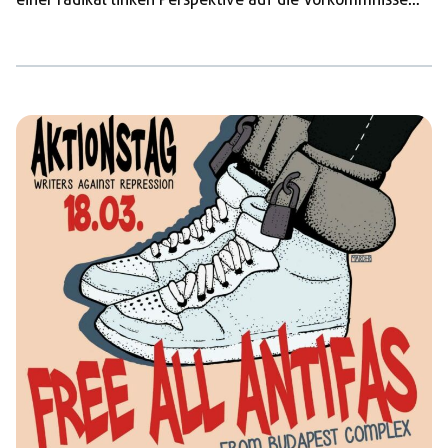
den notwendigen Raum zu geben. Was ist der
Hintergrund dieser Repression? Am zweiten
Februarwochenende 2023 fand wieder ein mal der „Tag
der Ehre“ in Budapest statt. Seit über zwanzig Jahren
nutzen Nazis aus ganz Europa diesen Tag, um Wehrmacht
und SS zu gedenken. Gedacht werden soll einer
entscheidenden Niederlage von knapp 30.000 […]