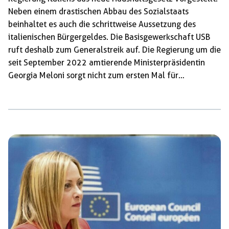
Neben einem drastischen Abbau des Sozialstaats
beinhaltet es auch die schrittweise Aussetzung des
italienischen Bürgergeldes. Die Basisgewerkschaft USB
ruft deshalb zum Generalstreik auf. Die Regierung um die
seit September 2022 amtierende Ministerpräsidentin
Georgia Meloni sorgt nicht zum ersten Mal für
Schlagzeilen. Das ultrarechte Wahlbündnis
verschiedener rechtspopulistischer bis faschistischer
Parteien, von denen sich Teile in die Tradition des
faschistischen Diktators Benito Mussolini stellen, hat
schon öfters mit seiner migrations- und
arbeiterfeindlichen Politik von sich Reden gemacht. Doch
das neue Haushaltsgesetz kündigt einen qualitativ neuen
Schritt im Abbau des italienischen Sozialwesens an:
Neben der Ausweitung der Möglichkeit, Arbeitsverträge
statt […]