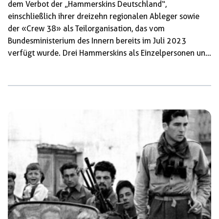
dem Verbot der „Hammerskins Deutschland“,
einschließlich ihrer dreizehn regionalen Ableger sowie
der «Crew 38» als Teilorganisation, das vom
Bundesministerium des Innern bereits im Juli 2023
verfügt wurde. Drei Hammerskins als Einzelpersonen und
neun Ableger haben Klage gegen das Verbot erhoben, mit
der Begründung, dass die adressierte Organisation
„Hammerskins Deutschland“ nicht existiere. In
Deutschland sei ihre Organisation lediglich in regionale,
unabhängig voneinander agierende Ableger strukturiert.
Heute, am 17. Dezember 2025, soll das
Bundesverwaltungsgericht in Leipzig über die Klage und
die Zukunft der Hammerskins in Deutschland
entscheiden. Einblicke in das Innenleben der Neonazi-
Bruderschaft […]