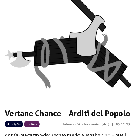
keine Probleme damit, am rechten Stelldichein
teilzunehmen. […]
Vertane Chance – Arditi del Popolo
Analyse
Italien
Johanna Wintermantel (drr)
|
05.12.23
Antifa-Magazin »der rechte rand« Ausgabe 190 – Mai |