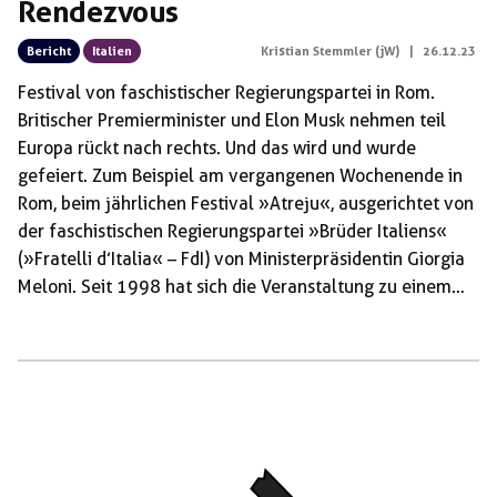
Rendezvous
Bericht
Italien
Kristian Stemmler (jW)
|
26.12.23
Festival von faschistischer Regierungspartei in Rom.
Britischer Premierminister und Elon Musk nehmen teil
Europa rückt nach rechts. Und das wird und wurde
gefeiert. Zum Beispiel am vergangenen Wochenende in
Rom, beim jährlichen Festival »Atreju«, ausgerichtet von
der faschistischen Regierungspartei »Brüder Italiens«
(»Fratelli d’Italia« – FdI) von Ministerpräsidentin Giorgia
Meloni. Seit 1998 hat sich die Veranstaltung zu einem
der mittlerweile wichtigsten politischen Termine Italiens
entwickelt. Ultrarechte Gestalten wie Ungarns
Ministerpräsident Viktor Orbán und Stephen Bannon,
einst Chefstratege von US-Präsident Donald Trump,
waren in der Vergangenheit anwesend. In diesem Jahr
hatten der britische Premier Rishi Sunak und sein
albanischer Amtskollege Edi Rama, nominell ein Sozialist,