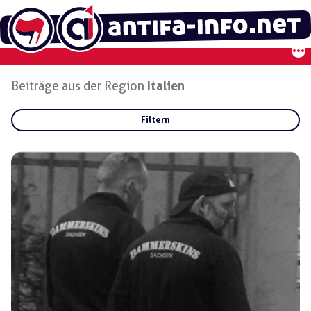
Zum
Inhalt
springen
Beiträge aus der Region
Italien
Filtern
Rubriken:
Gruppen:
Regionen:
Italien