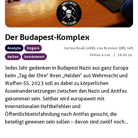
Der Budapest-Komplex
Analyse
Ungarn
Carina Book (a&k), Lou Brenner (jW), left
Vision u.v.m.
|
28.02.24
Italien
bundesweit
Jedes Jahr gedenken in Budapest Nazis aus ganz Europa
beim „Tag der Ehre“ ihren „Helden“ aus Wehrmacht und
Waffen-SS. 2023 soll es dabei zu körperlichen
Auseinandersetzungen zwischen den Nazis und Antifas
gekommen sein. Seither wird europaweit mit
internationalen Haftbefehlen und
Öffentlichkeitsfahndung nach Antifas gesucht, die
beteiligt gewesen sein sollen – davon sind zwölf noch
auf der Flucht. Gegen drei Personen hat der Prozess in
Ungarn bereits begonnen. Zwei davon – Ilaria S. aus