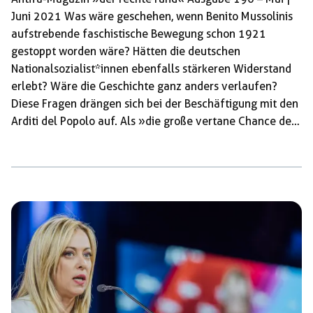
Juni 2021 Was wäre geschehen, wenn Benito Mussolinis
aufstrebende faschistische Bewegung schon 1921
gestoppt worden wäre? Hätten die deutschen
Nationalsozialist*innen ebenfalls stärkeren Widerstand
erlebt? Wäre die Geschichte ganz anders verlaufen?
Diese Fragen drängen sich bei der Beschäftigung mit den
Arditi del Popolo auf. Als »die große vertane Chance des
militanten Antifaschismus vor dem Marsch auf Rom« hat
der Historiker Paolo Spriano sie bezeichnet. Dass dieser
Gedanke unbequem ist, mag dazu beigetragen haben,
dass die Arditi del Popolo nicht nur in Deutschland fast
unbekannt sind, sondern auch im historischen Gedächtnis
Italiens kaum vorkommen. Im Juni 1921 in Rom offiziell
gegründet, bildete die […]