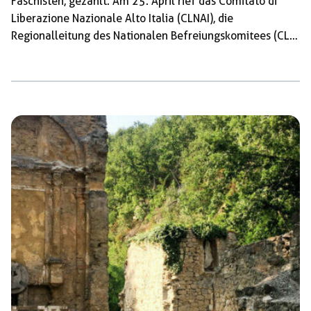
Faschisten, gezählt. Am 25. April rief das Comitato di
Liberazione Nazionale Alto Italia (CLNAI), die
Regionalleitung des Nationalen Befreiungskomitees (CLN)
für Norditalien, zum allgemeinen bewaffneten Aufstand
auf. Die Initiative zur Resistenza, dem nationalen
Befreiungskrieg, ging von der Italienischen
Kommunistischen Partei (PCI/IKP) aus. Die Erhebung war
durch einen von Turin, dem Sitz des Rüstungskonzerns
Fiat, ausgehenden Generalstreik, zu dem die IKP
aufgerufen hatte, vorbereitet worden, der fast alle noch
von der Wehrmacht besetzten Städte Norditaliens
erfasste. Während […]