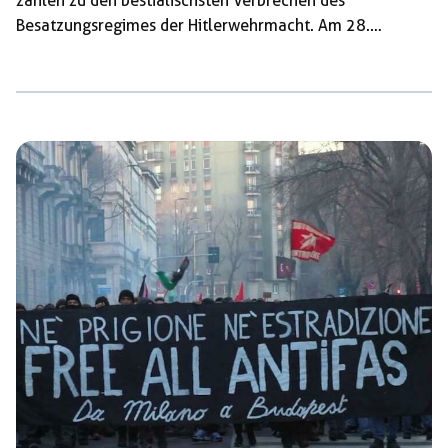
zählen zu den bestialischsten Verbrechen des
Besatzungsregimes der Hitlerwehrmacht. Am 28.
September war die Aufklärungsabteilung der 16. SS-
Panzergrenadier-Division »Reichsführer SS« unter dem
Kommando von Obersturmbannführer Walter Reder mit
Wehrmachtseinheiten und ihren Mussolini-treuen
Handlangern in die Gemeinde in der Toskana eingefallen.
Bis zum 5. Oktober brachten sie 1.836 Einwohner um –
allesamt Zivilisten, darunter viele Kinder und alte
Menschen. Wie die wenigen Überlebenden später
berichteten, wurden auf dem […]