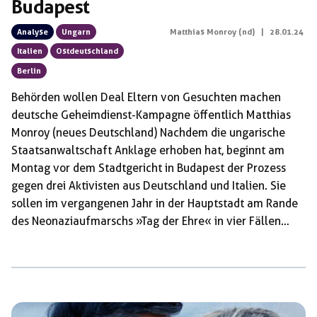
Budapest
Analyse
Ungarn
Matthias Monroy (nd)
|
28.01.24
Italien
Ostdeutschland
Berlin
Behörden wollen Deal Eltern von Gesuchten machen
deutsche Geheimdienst-Kampagne öffentlich Matthias
Monroy (neues Deutschland) Nachdem die ungarische
Staatsanwaltschaft Anklage erhoben hat, beginnt am
Montag vor dem Stadtgericht in Budapest der Prozess
gegen drei Aktivisten aus Deutschland und Italien. Sie
sollen im vergangenen Jahr in der Hauptstadt am Rande
des Neonaziaufmarschs »Tag der Ehre« in vier Fällen
insgesamt neun Personen verletzt haben. Diese Angriffe
am 11. Februar seien nach Darstellung der Polizei mit
Pfefferspray, Gummihämmern und Schlagstöcken
erfolgt. Kurz darauf hat die ungarische Polizei vier
Verdächtige festgenommen. Die Italienerin Ilaria S. und