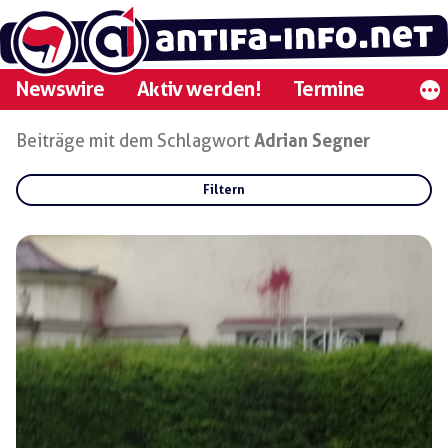
Zum
Inhalt
springen
Newswire
Aktiv werden!
Termine
Beiträge mit dem Schlagwort
Adrian Segner
Filtern
Rubriken:
Gruppen:
Regionen: