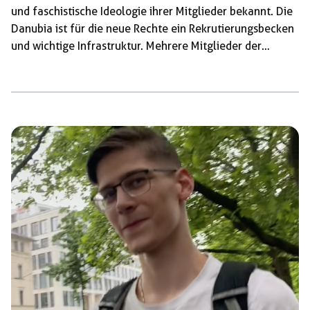
und faschistische Ideologie ihrer Mitglieder bekannt. Die
Danubia ist für die neue Rechte ein Rekrutierungsbecken
und wichtige Infrastruktur. Mehrere Mitglieder der
Danubia haben enge Verbindungen in die AfD und die
Identitäre Bewegung. Immer wieder beteiligen sich ihre
Mitglieder an faschistischen Aktionen, wie zum Beispiel
an der „Remigrations“-Demonstration der Identitären
Bewegung in Wien 2023 oder dem Versuch der Stürmung
einer Draq-Lesung in der Stadtbiblothek Bogenhausen im
Sommer 2023. Große personelle Überschneidungen
haben die […]