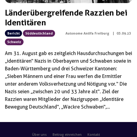
Länderübergreifende Razzien bei
Identitären
Bericht
Süddeutschland
Autonome Antifa Freiburg
|
03.09.23
Schweiz
Am 31. August gab es zeitgleich Hausdurchsuchungen bei
„identitären“ Nazis in Oberbayern und Schwaben sowie in
Baden-Württemberg und drei Schweizer Kantonen:
„Sieben Männern und einer Frau werfen die Ermittler
unter anderem Volksverhetzung und Nötigung vor.“ Die
Nazis seien „zwischen 20 und 33 Jahre alt“. Ziel der
Razzien waren Mitglieder der Nazigruppen „Identitäre
Bewegung Deutschland“, „Wackre Schwaben“,
„Lederhosenrevolte“ und „Junge Tat“ aus der Schweiz.
Unter anderem beschwerte sich Martin Sellner über die
Razzia bei den IB/JA-AktivistInnen Adrian Segner, Annie
Über uns
Beitrag einreichen
Kontakt