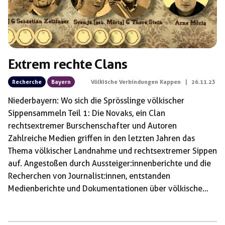
Extrem rechte Clans
Recherche
Bayern
Völkische Verbindungen Kappen
|
26.11.23
Niederbayern: Wo sich die Sprösslinge völkischer
Sippen sammeln Teil 1: Die Novaks, ein Clan
rechtsextremer Burschenschafter und Autoren
Zahlreiche Medien griffen in den letzten Jahren das
Thema völkischer Landnahme und rechtsextremer Sippen
auf. Angestoßen durch Aussteiger:innenberichte und die
Recherchen von Journalist:innen, entstanden
Medienberichte und Dokumentationen über völkische
Ferienlager, neonazistischen Drill und die klandestinen
Landnahmestrategien ganzer Nazisippen. Das Thema