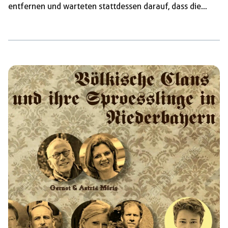
entfernen und warteten stattdessen darauf, dass die
Faschos das Gerüst freiwillig verlassen. Währenddessen
gelang es einem Demonstartionsteilnehmer auf das
Gerüst zu klettern und das Banner kurzer Hand zu
entfernen. Viele Menschen strömten zur gleichen Zeit
zum Ort des Geschehens. Die Cops reagierten aggressiv,
schubsten Leute umher und gingen mit einer
Reiterstaffel vor um die Menschenmenge zu zerstreuen.
Unter enormen […]