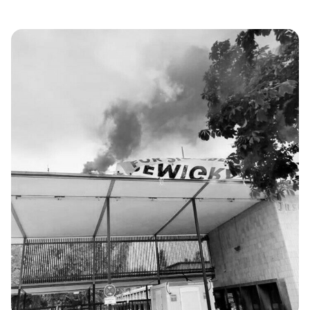
kam in der öffentlichen Rezeption gut an –
sensationslüstern schaute man in die völkischen
Siedlungshotspots in Niedersachsen und fragte sich: Wer
sind die Kinder, die in den Lagern mit militärischem Drill
zu guten Germanen erzogen werden – und was wird aus
ihnen? Die Antwort hingegen stößt gerne auf
Abwehrreaktionen und Verharmlosung, denn: Sie […]