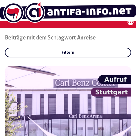
Zum
Inhalt
springen
Beiträge mit dem Schlagwort
Anreise
Filtern
Rubriken:
Gruppen:
Regionen: