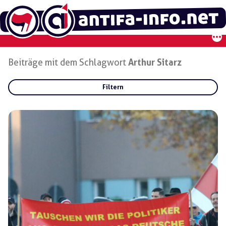
Zum
Inhalt
springen
Beiträge mit dem Schlagwort
Arthur Sitarz
Filtern
Rubriken:
Gruppen:
Regionen: