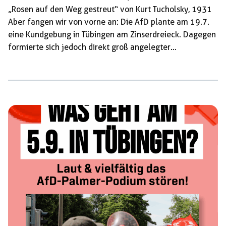
„Rosen auf den Weg gestreut“ von Kurt Tucholsky, 1931
Aber fangen wir von vorne an: Die AfD plante am 19.7.
eine Kundgebung in Tübingen am Zinserdreieck. Dagegen
formierte sich jedoch direkt groß angelegter
Gegenprotest. Von überall her war Empörung zu hören.
Störaktionen, Kundgebungen und Demos waren
angekündigt. Ein Auftreten der AfD schien quasi
unmöglich. In dieser Situation fürchteten einige lokale
Geschäfte um die Umsätze ihres
Sommerschlussverkaufs. […]