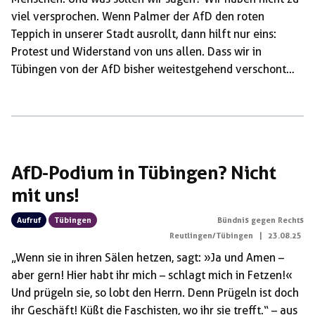
viel versprochen. Wenn Palmer der AfD den roten
Teppich in unserer Stadt ausrollt, dann hilft nur eins:
Protest und Widerstand von uns allen. Dass wir in
Tübingen von der AfD bisher weitestgehend verschont
geblieben sind, ist keine Selbstverständlichkeit, das
müssen wir aktiv verteidigen. Und genau das haben wir
heute gemacht: mit vielfältigem und lautstarkem Protest
vor und in der Halle – so laut, dass über eine Stunde
hinweg weder Markus Frohnmaier noch Boris Palmer […]
AfD-Podium in Tübingen? Nicht
mit uns!
Aufruf
Tübingen
Bündnis gegen Rechts
Reutlingen/Tübingen
|
23.08.25
„Wenn sie in ihren Sälen hetzen, sagt: »Ja und Amen –
aber gern! Hier habt ihr mich – schlagt mich in Fetzen!«
Und prügeln sie, so lobt den Herrn. Denn Prügeln ist doch
ihr Geschäft! Küßt die Faschisten, wo ihr sie trefft.“ – aus