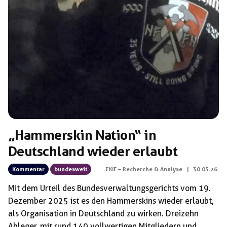
Schlagwörter:
European Officers Meeting (EOM)
„Hammerskin Nation“ in
Deutschland wieder erlaubt
Kommentar
bundesweit
EXIF – Recherche & Analyse
|
30.05.26
Mit dem Urteil des Bundesverwaltungsgerichts vom 19.
Dezember 2025 ist es den Hammerskins wieder erlaubt,
als Organisation in Deutschland zu wirken. Dreizehn
Ableger, mit rund 140 vollwertigen Mitgliedern und