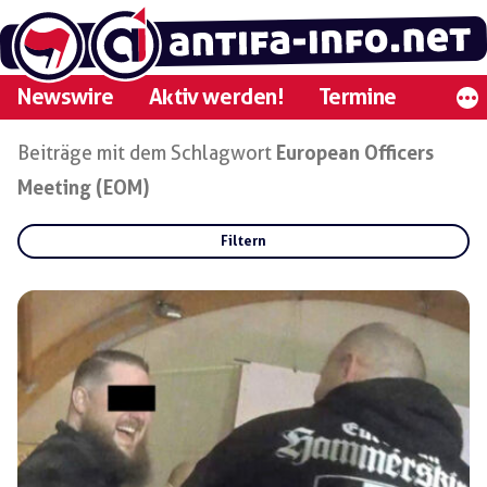
Zum
Inhalt
springen
Newswire
Aktiv werden!
Termine
Beiträge mit dem Schlagwort
European Officers
Meeting (EOM)
Filtern
Rubriken:
Gruppen:
Regionen: