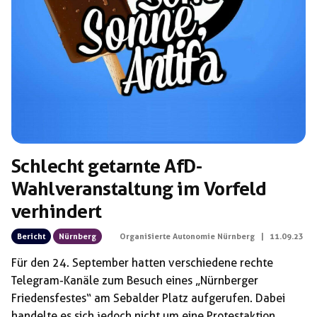
Schlagwörter:
Klaus Krestel
Schlecht getarnte AfD-
Wahlveranstaltung im Vorfeld
verhindert
Bericht
Nürnberg
Organisierte Autonomie Nürnberg
|
11.09.23
Für den 24. September hatten verschiedene rechte
Telegram-Kanäle zum Besuch eines „Nürnberger
Friedensfestes“ am Sebalder Platz aufgerufen. Dabei
handelte es sich jedoch nicht um eine Protestaktion