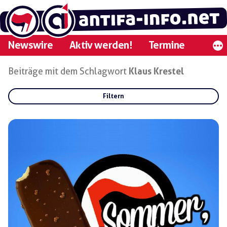
Zum
Inhalt
springen
Newswire
Aktiv werden!
Termine
Beiträge mit dem Schlagwort
Klaus Krestel
Filtern
Rubriken:
Gruppen:
Regionen: