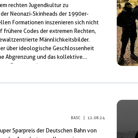
rem rechten Jugendkultur zu
k der Neonazi-Skinheads der 1990er-
ellen Formationen inszenieren sich nicht
auf frühere Codes der extremen Rechten,
waltzentrierte Männlichkeitsbilder.
ger über ideologische Geschlossenheit
che Abgrenzung und das kollektive
esem Zusammenhang kam es zur
ganisierter Gruppen, die unter Namen wie
„Rechte Faust Oberösterreich“ oder
treten und sich inzwischen nicht mehr
BASC
|
12.08.24
uper Sparpreis der Deutschen Bahn von