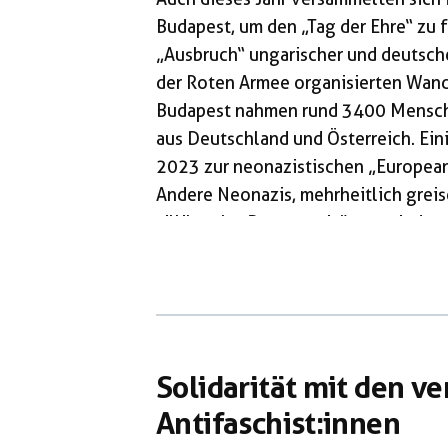
Budapest, um den „Tag der Ehre“ zu 
„Ausbruch“ ungarischer und deutsch
der Roten Armee organisierten Wan
Budapest nahmen rund 3400 Mensche
aus Deutschland und Österreich. Ein
2023 zur neonazistischen „European
Andere Neonazis, mehrheitlich grei
„illiberaler Demokratie“ – zumindes
behördlicher Verfolgung. Schließlich
„Maßnahmenkritiker“ und andere Ve
Sehnsuchtsort. Die von der „Ungari
Solidarität mit den v
Antifaschist:innen