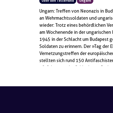
Über den Tellerrand
Ungarn
Ungarn: Treffen von Neonazis in Bud
an Wehrmachtssoldaten und ungarisc
wieder: Trotz eines behördlichen Ve
am Wochenende in der ungarischen 
1945 in der Schlacht um Budapest 
Soldaten zu erinnern. Der »Tag der E
Vernetzungstreffen der europäische
stellten sich rund 150 Antifaschist
78. Jahrestag der Schlacht um Buda
der Roten Armee die seit März 1944
Kollaborateuren besetzte Stadt eing
Häuserkämpfen […]