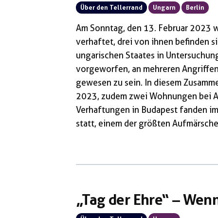
Über den Tellerrand
Ungarn
Berlin
Am Sonntag, den 13. Februar 2023 w
verhaftet, drei von ihnen befinden s
ungarischen Staates in Untersuchung
vorgeworfen, an mehreren Angriffen 
gewesen zu sein. In diesem Zusamm
2023, zudem zwei Wohnungen bei Ant
Verhaftungen in Budapest fanden i
statt, einem der größten Aufmärsche 
verherrlichen sie ein Selbstmordk
ungarischen Kollaborateuren und Ei
Armee. Diverse rechte Medien und m
Boulevard-Presse berichten über […
„Tag der Ehre“ – Wen