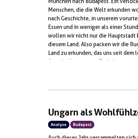
München nach Budapest. Ein verlock
Menschen, die die Welt erkunden wol
nach Geschichte, in unserem vorurt
Essen und in weniger als einer Stun
wollen wir nicht nur die Hauptstadt
diesem Land. Also packen wir die Ru
Land zu erkunden, das uns seit dem
fesselt. Unser erster Zwischenstopp 
Menschen, die hier Exil suchten, da 
Ungarn als Wohlfühlz
Analyse
Budapest
Auch dieses Jahr versammelten sich 