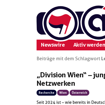
Zum
Inhalt
springen
Newswire
Aktiv werden
Beiträge mit dem Schlagwort
L
„Division Wien“ – jun
Netzwerken
Recherche
Wien
Österreich
Seit 2024 ist – wie bereits in Deuts