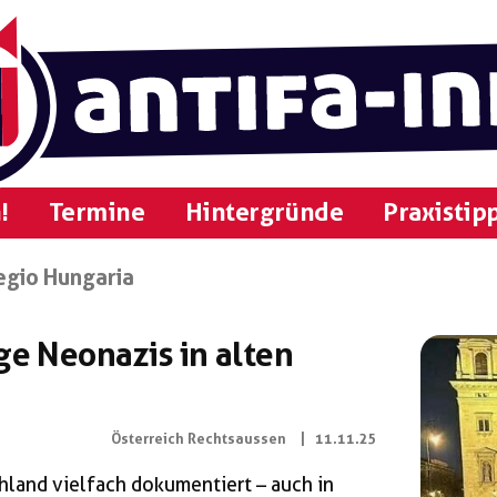
!
Termine
Hintergründe
Praxistip
egio Hungaria
ge Neonazis in alten
Österreich Rechtsaussen
|
11.11.25
chland vielfach dokumentiert – auch in