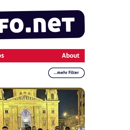
ps
About
...mehr Filter
Rubriken:
Regionen:
Gruppen:
Schlagwörter:
Legi
o H
ung