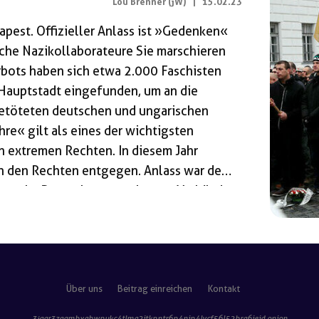
Lou Brenner (jW)
|
15.02.23
apest. Offizieller Anlass ist »Gedenken«
he Nazikollaborateure Sie marschieren
rbots haben sich etwa 2.000 Faschisten
Hauptstadt eingefunden, um an die
getöteten deutschen und ungarischen
hre« gilt als eines der wichtigsten
n extremen Rechten. In diesem Jahr
en den Rechten entgegen. Anlass war der
pest. Im Dezember 1944 hatten Verbände
 von deutschen Truppen und ungarischen
eschlossen. In blutigen Straßen- und
Über uns
Beitrag einreichen
Kontakt
3jaar3zggmbxabwpukc4tlma2itkpntr6p4nip4lvcf56l52bra6ieid
.onion