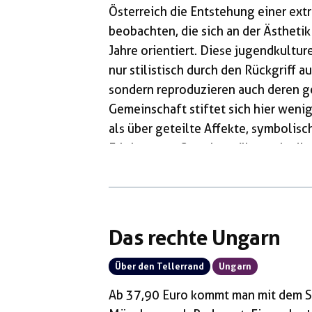
Österreich die Entstehung einer ext
beobachten, die sich an der Ästheti
Jahre orientiert. Diese jugendkultur
nur stilistisch durch den Rückgriff 
sondern reproduzieren auch deren ge
Gemeinschaft stiftet sich hier weni
als über geteilte Affekte, symbolis
Erleben von Gewaltausübung. In di
Herausbildung kleiner, teils lose or
„Defend Austria“, „Division Wien“, 
„Rechte Österreichische Jugend“ auf
nur über […]
Das rechte Ungarn
Über den Tellerrand
Ungarn
Ab 37,90 Euro kommt man mit dem S