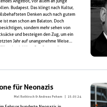
endes Angebot, vor allem an junge
len. Budapest. Das klingt nach Kultur,
eilsbehafteten Denken auch nach gutem
de ist man schon am Balaton. Doch
 besichtigen, sondern mehr sehen von
cksäcke und besteigen den Zug, um ein
 letzten Jahr auf unangenehme Weise
führt durch Wien. Der Stopp gilt
sie den […]
one für Neonazis
Mel Rothirsch & Andreas Peham
|
25.07.24
im Februar hunderte Neonazis in