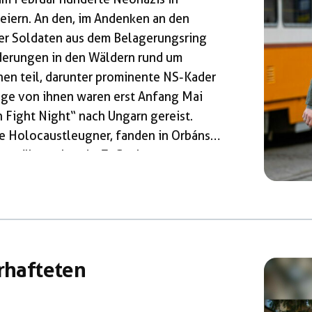
feiern. An den, im Andenken an den
er Soldaten aus dem Belagerungsring
derungen in den Wäldern rund um
n teil, darunter prominente NS-Kader
ige von ihnen waren erst Anfang Mai
 Fight Night“ nach Ungarn gereist.
se Holocaustleugner, fanden in Orbáns
t vorübergehend – Zuflucht vor
 zieht es seit einiger Zeit Corona-
rschwörungsgläubige zum völkischen
schen Nationalen Front“ (MNA) 1997 […]
erhafteten