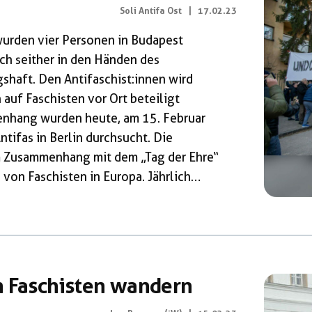
Soli Antifa Ost
|
17.02.23
urden vier Personen in Budapest
ich seither in den Händen des
shaft. Den Antifaschist:innen wird
auf Faschisten vor Ort beteiligt
enhang wurden heute, am 15. Februar
ifas in Berlin durchsucht. Die
m Zusammenhang mit dem „Tag der Ehre“
von Faschisten in Europa. Jährlich
ommando der deutschen Wehrmacht, ihren
nheiten der Waffen SS gegen die Rote
ittlerweile auch die deutsche
]
n Faschisten wandern