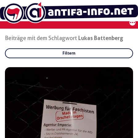
Zum
Inhalt
springen
Beiträge mit dem Schlagwort
Lukas Battenberg
Filtern
Rubriken:
Gruppen:
Regionen: